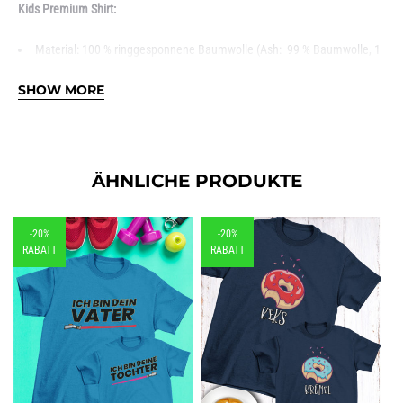
Kids Premium Shirt:
Material: 100 % ringgesponnene Baumwolle (Ash: 99 % Baumwolle, 1
% Viskose)
Grammatur: 185 g/m²
SHOW MORE
Schnitt: Regular Fit (großzügig geschnitten)
1×1-geripptes Halsbündchen mit Elastan
Rundhals, doppelt gelegt
Schlauchware
Single Jersey
ÄHNLICHE PRODUKTE
-20%
-20%
RABATT
RABATT
Männer Premium Shirt: