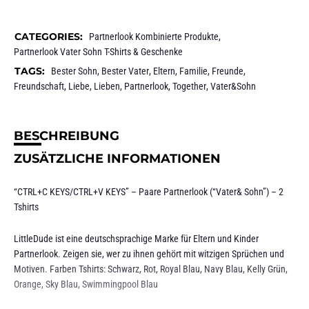
CATEGORIES:
Partnerlook Kombinierte Produkte
,
Partnerlook Vater Sohn T-Shirts & Geschenke
TAGS:
Bester Sohn
,
Bester Vater
,
Eltern
,
Familie
,
Freunde
,
Freundschaft
,
Liebe
,
Lieben
,
Partnerlook
,
Together
,
Vater&Sohn
BESCHREIBUNG
ZUSÄTZLICHE INFORMATIONEN
“CTRL+C KEYS/CTRL+V KEYS” – Paare Partnerlook (“Vater& Sohn”) – 2
Tshirts
LittleDude ist eine deutschsprachige Marke für Eltern und Kinder
Partnerlook. Zeigen sie, wer zu ihnen gehört mit witzigen Sprüchen und
Motiven. Farben Tshirts: Schwarz, Rot, Royal Blau, Navy Blau, Kelly Grün,
Orange, Sky Blau, Swimmingpool Blau