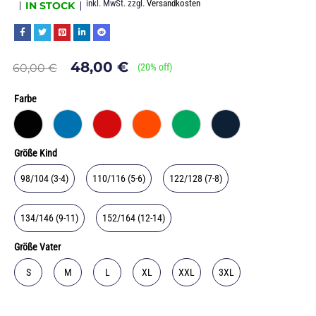
inkl. MwSt.
zzgl.
Versandkosten
IN STOCK
48,00
€
60,00
€
(
20
% off)
Farbe
Größe Kind
98/104 (3-4)
110/116 (5-6)
122/128 (7-8)
134/146 (9-11)
152/164 (12-14)
Größe Vater
S
M
L
XL
XXL
3XL