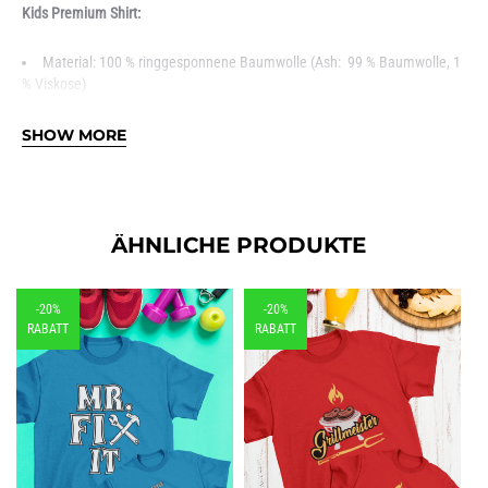
Kids Premium Shirt:
Material: 100 % ringgesponnene Baumwolle (Ash: 99 % Baumwolle, 1
% Viskose)
Grammatur: 185 g/m²
Schnitt: Regular Fit (großzügig geschnitten)
SHOW MORE
1×1-geripptes Halsbündchen mit Elastan
Rundhals, doppelt gelegt
Schlauchware
Single Jersey
ÄHNLICHE PRODUKTE
-20%
-20%
RABATT
RABATT
Männer Premium Shirt: