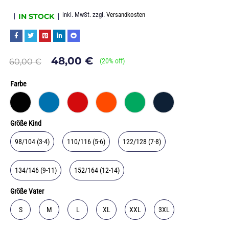
inkl. MwSt.
zzgl.
Versandkosten
IN STOCK
48,00
€
60,00
€
(
20
% off)
Farbe
Größe Kind
98/104 (3-4)
110/116 (5-6)
122/128 (7-8)
134/146 (9-11)
152/164 (12-14)
Größe Vater
S
M
L
XL
XXL
3XL