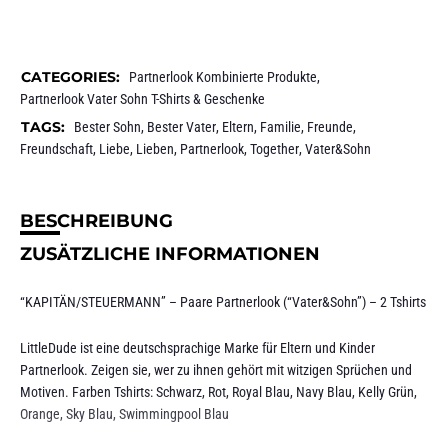
CATEGORIES:
Partnerlook Kombinierte Produkte
,
Partnerlook Vater Sohn T-Shirts & Geschenke
TAGS:
Bester Sohn
,
Bester Vater
,
Eltern
,
Familie
,
Freunde
,
Freundschaft
,
Liebe
,
Lieben
,
Partnerlook
,
Together
,
Vater&Sohn
BESCHREIBUNG
ZUSÄTZLICHE INFORMATIONEN
“KAPITÄN/STEUERMANN” – Paare Partnerlook (“Vater&Sohn”) – 2 Tshirts
LittleDude ist eine deutschsprachige Marke für Eltern und Kinder
Partnerlook. Zeigen sie, wer zu ihnen gehört mit witzigen Sprüchen und
Motiven. Farben Tshirts: Schwarz, Rot, Royal Blau, Navy Blau, Kelly Grün,
Orange, Sky Blau, Swimmingpool Blau