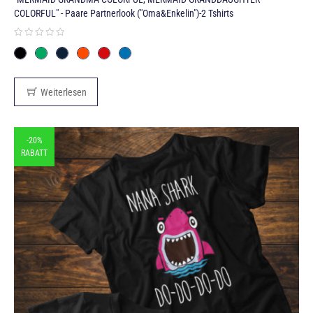
COLORFUL" - Paare Partnerlook ("Oma&Enkelin")-2 Tshirts
Weiterlesen
-20%
RABATT