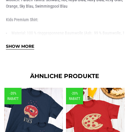
Orange, Sky Blau, Swimmingpool Blau
Kids Premium Shirt:
Material: 100 % ringgesponnene Baumwolle (Ash: 99 % Baumwolle, 1
% Viskose)
Grammatur: 185 g/m²
SHOW MORE
Schnitt: Regular Fit (großzügig geschnitten)
1×1-geripptes Halsbündchen mit Elastan
Rundhals, doppelt gelegt
Schlauchware
Single Jersey
ÄHNLICHE PRODUKTE
-20%
-20%
RABATT
RABATT