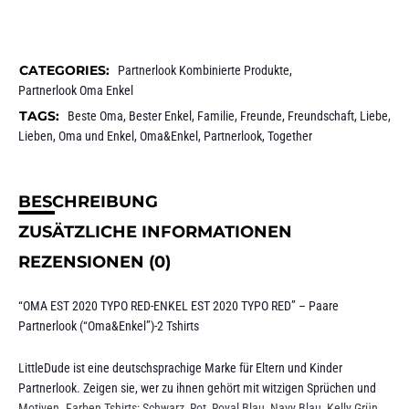
CATEGORIES:
Partnerlook Kombinierte Produkte
,
Partnerlook Oma Enkel
TAGS:
Beste Oma
,
Bester Enkel
,
Familie
,
Freunde
,
Freundschaft
,
Liebe
,
Lieben
,
Oma und Enkel
,
Oma&Enkel
,
Partnerlook
,
Together
BESCHREIBUNG
ZUSÄTZLICHE INFORMATIONEN
REZENSIONEN (0)
“OMA EST 2020 TYPO RED-ENKEL EST 2020 TYPO RED” – Paare
Partnerlook (“Oma&Enkel”)-2 Tshirts
LittleDude ist eine deutschsprachige Marke für Eltern und Kinder
Partnerlook. Zeigen sie, wer zu ihnen gehört mit witzigen Sprüchen und
Motiven. Farben Tshirts: Schwarz, Rot, Royal Blau, Navy Blau, Kelly Grün,