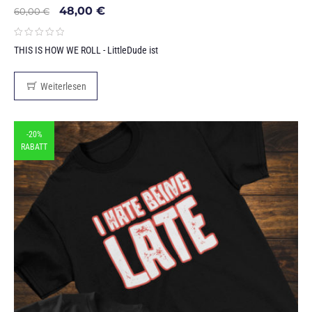
48,00
€
60,00
€
THIS IS HOW WE ROLL - LittleDude ist
Weiterlesen
-20%
RABATT