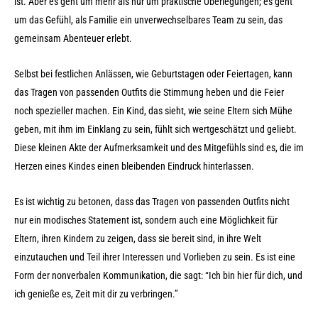
ist. Aber es geht um mehr als nur um praktische Überlegungen; es geht
um das Gefühl, als Familie ein unverwechselbares Team zu sein, das
gemeinsam Abenteuer erlebt.
Selbst bei festlichen Anlässen, wie Geburtstagen oder Feiertagen, kann
das Tragen von passenden Outfits die Stimmung heben und die Feier
noch spezieller machen. Ein Kind, das sieht, wie seine Eltern sich Mühe
geben, mit ihm im Einklang zu sein, fühlt sich wertgeschätzt und geliebt.
Diese kleinen Akte der Aufmerksamkeit und des Mitgefühls sind es, die im
Herzen eines Kindes einen bleibenden Eindruck hinterlassen.
Es ist wichtig zu betonen, dass das Tragen von passenden Outfits nicht
nur ein modisches Statement ist, sondern auch eine Möglichkeit für
Eltern, ihren Kindern zu zeigen, dass sie bereit sind, in ihre Welt
einzutauchen und Teil ihrer Interessen und Vorlieben zu sein. Es ist eine
Form der nonverbalen Kommunikation, die sagt: “Ich bin hier für dich, und
ich genieße es, Zeit mit dir zu verbringen.”