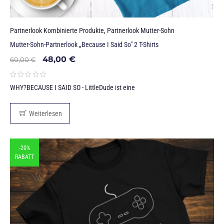
Partnerlook Kombinierte Produkte
,
Partnerlook Mutter-Sohn
Mutter-Sohn-Partnerlook „Because I Said So" 2 T-Shirts
48,00
€
60,00
€
WHY?BECAUSE I SAID SO - LittleDude ist eine
Weiterlesen
-20%
RABATT