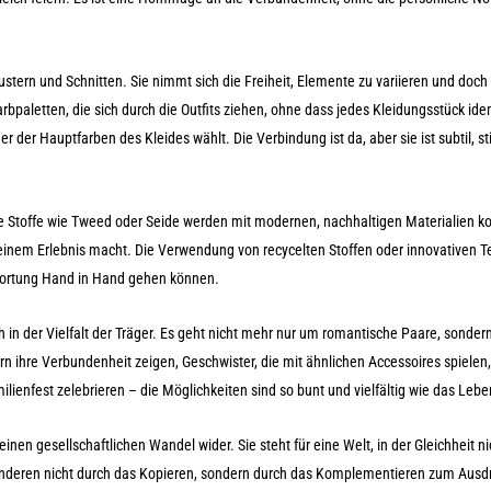
stern und Schnitten. Sie nimmt sich die Freiheit, Elemente zu variieren und doch
bpaletten, die sich durch die Outfits ziehen, ohne dass jedes Kleidungsstück ident
er der Hauptfarben des Kleides wählt. Die Verbindung ist da, aber sie ist subtil, sti
lle Stoffe wie Tweed oder Seide werden mit modernen, nachhaltigen Materialien ko
einem Erlebnis macht. Die Verwendung von recycelten Stoffen oder innovativen Te
ortung Hand in Hand gehen können.
 in der Vielfalt der Träger. Es geht nicht mehr nur um romantische Paare, sonder
 ihre Verbundenheit zeigen, Geschwister, die mit ähnlichen Accessoires spielen,
ilienfest zelebrieren – die Möglichkeiten sind so bunt und vielfältig wie das Lebe
en gesellschaftlichen Wandel wider. Sie steht für eine Welt, in der Gleichheit ni
 anderen nicht durch das Kopieren, sondern durch das Komplementieren zum Ausd