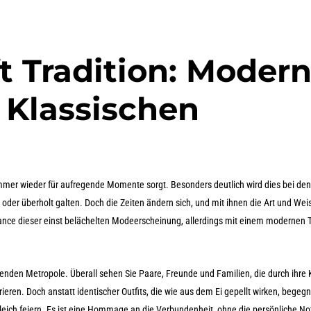
ft Tradition: Moder
 Klassischen
 immer wieder für aufregende Momente sorgt. Besonders deutlich wird dies bei den
g oder überholt galten. Doch die Zeiten ändern sich, und mit ihnen die Art und Weis
ance dieser einst belächelten Modeerscheinung, allerdings mit einem modernen T
ierenden Metropole. Überall sehen Sie Paare, Freunde und Familien, die durch ihre
ieren. Doch anstatt identischer Outfits, die wie aus dem Ei gepellt wirken, begeg
eich feiern. Es ist eine Hommage an die Verbundenheit, ohne die persönliche No