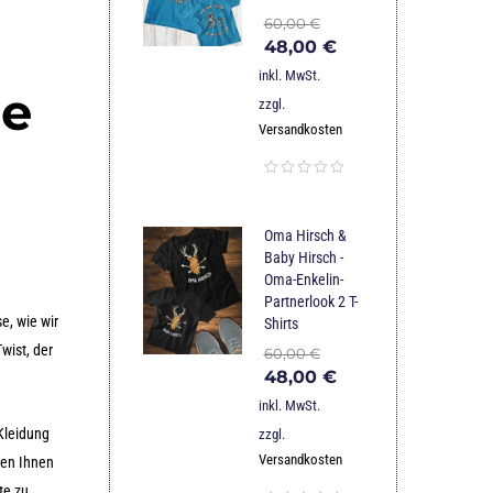
60,00
€
48,00
€
inkl. MwSt.
ne
zzgl.
Versandkosten
Oma Hirsch &
Baby Hirsch -
Oma-Enkelin-
Partnerlook 2 T-
e, wie wir
Shirts
wist, der
60,00
€
48,00
€
inkl. MwSt.
 Kleidung
zzgl.
Versandkosten
nen Ihnen
te zu