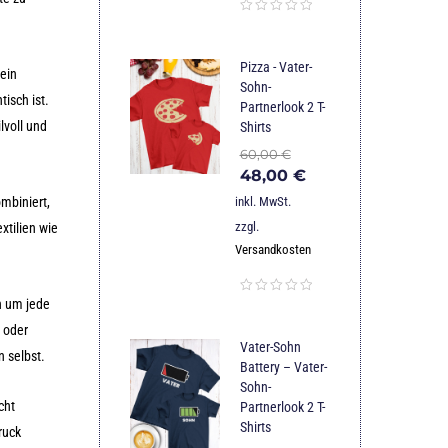
Pizza - Vater-
 ein
Sohn-
isch ist.
Partnerlook 2 T-
lvoll und
Shirts
60,00
€
48,00
€
inkl. MwSt.
mbiniert,
zzgl.
xtilien wie
Versandkosten
n um jede
 oder
Vater-Sohn
n selbst.
Battery – Vater-
Sohn-
cht
Partnerlook 2 T-
Shirts
ruck