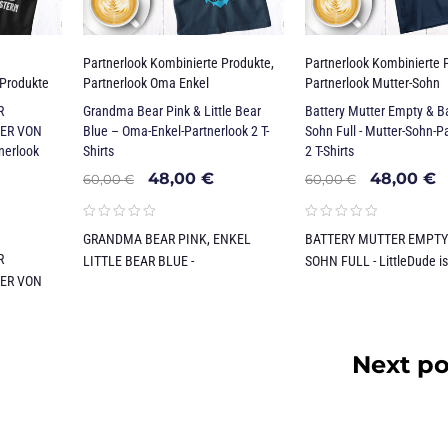
Partnerlook Kombinierte Produkte
,
Partnerlook Kombinierte 
 Produkte
Partnerlook Oma Enkel
Partnerlook Mutter-Sohn
R
Grandma Bear Pink & Little Bear
Battery Mutter Empty & Ba
ER VON
Blue – Oma-Enkel-Partnerlook 2 T-
Sohn Full - Mutter-Sohn-P
nerlook
Shirts
2 T-Shirts
48,00
€
48,00
€
60,00
€
60,00
€
GRANDMA BEAR PINK, ENKEL
BATTERY MUTTER EMPTY
R
LITTLE BEAR BLUE -
SOHN FULL - LittleDude is
ER VON
Next po