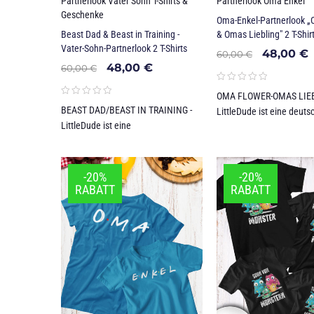
Partnerlook Vater Sohn T-Shirts &
Partnerlook Oma Enkel
Geschenke
Oma-Enkel-Partnerlook 
Beast Dad & Beast in Training -
& Omas Liebling" 2 T-Shir
Vater-Sohn-Partnerlook 2 T-Shirts
48,00
€
60,00
€
48,00
€
60,00
€
OMA FLOWER-OMAS LIEB
BEAST DAD/BEAST IN TRAINING -
LittleDude ist eine deut
LittleDude ist eine
-20%
-20%
RABATT
RABATT