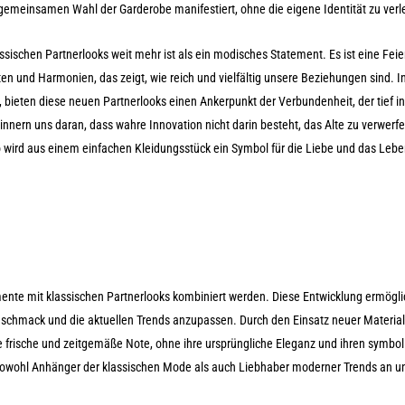
r gemeinsamen Wahl der Garderobe manifestiert, ohne die eigene Identität zu ver
sischen Partnerlooks weit mehr ist als ein modisches Statement. Es ist eine Feie
ten und Harmonien, das zeigt, wie reich und vielfältig unsere Beziehungen sind. I
st, bieten diese neuen Partnerlooks einen Ankerpunkt der Verbundenheit, der tief in
 erinnern uns daran, dass wahre Innovation nicht darin besteht, das Alte zu verwerf
o wird aus einem einfachen Kleidungsstück ein Symbol für die Liebe und das Leben
emente mit klassischen Partnerlooks kombiniert werden. Diese Entwicklung ermögli
Geschmack und die aktuellen Trends anzupassen. Durch den Einsatz neuer Material
ne frische und zeitgemäße Note, ohne ihre ursprüngliche Eleganz und ihren symbo
 sowohl Anhänger der klassischen Mode als auch Liebhaber moderner Trends an un