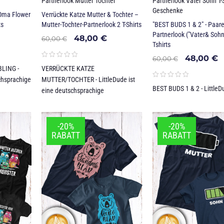
Partnerlook Mutter Tochter
Partnerlook Vater Sohn T-S
Geschenke
„Oma Flower
Verrückte Katze Mutter & Tochter –
ts
Mutter-Tochter-Partnerlook 2 T-Shirts
"BEST BUDS 1 & 2" - Paar
Partnerlook ("Vater& Sohn"
48,00
€
60,00
€
Tshirts
48,00
€
60,00
€
LING -
VERRÜCKTE KATZE
schsprachige
MUTTER/TOCHTER - LittleDude ist
BEST BUDS 1 & 2 - LittleDu
eine deutschsprachige
-20%
-20%
RABATT
RABATT