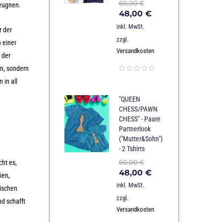
60,00
€
leugnen.
48,00
€
inkl. MwSt.
r der
zzgl.
n einer
Versandkosten
 der
en, sondern
 in all
"QUEEN
CHESS/PAWN
CHESS" - Paare
Partnerlook
("Mutter&Sohn")
- 2 Tshirts
60,00
€
cht es,
48,00
€
ien,
inkl. MwSt.
lischen
zzgl.
d schafft
Versandkosten