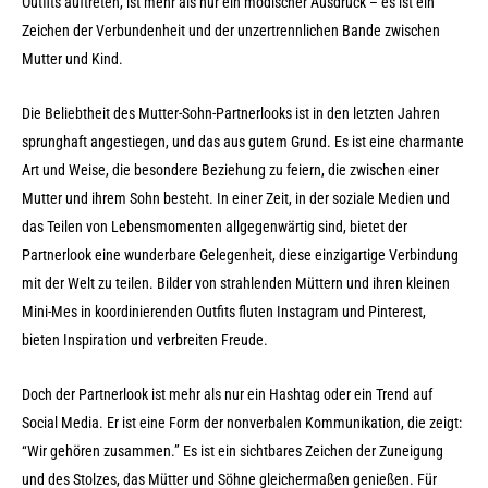
Outfits auftreten, ist mehr als nur ein modischer Ausdruck – es ist ein
Zeichen der Verbundenheit und der unzertrennlichen Bande zwischen
Mutter und Kind.
Die Beliebtheit des Mutter-Sohn-Partnerlooks ist in den letzten Jahren
sprunghaft angestiegen, und das aus gutem Grund. Es ist eine charmante
Art und Weise, die besondere Beziehung zu feiern, die zwischen einer
Mutter und ihrem Sohn besteht. In einer Zeit, in der soziale Medien und
das Teilen von Lebensmomenten allgegenwärtig sind, bietet der
Partnerlook eine wunderbare Gelegenheit, diese einzigartige Verbindung
mit der Welt zu teilen. Bilder von strahlenden Müttern und ihren kleinen
Mini-Mes in koordinierenden Outfits fluten Instagram und Pinterest,
bieten Inspiration und verbreiten Freude.
Doch der Partnerlook ist mehr als nur ein Hashtag oder ein Trend auf
Social Media. Er ist eine Form der nonverbalen Kommunikation, die zeigt:
“Wir gehören zusammen.” Es ist ein sichtbares Zeichen der Zuneigung
und des Stolzes, das Mütter und Söhne gleichermaßen genießen. Für