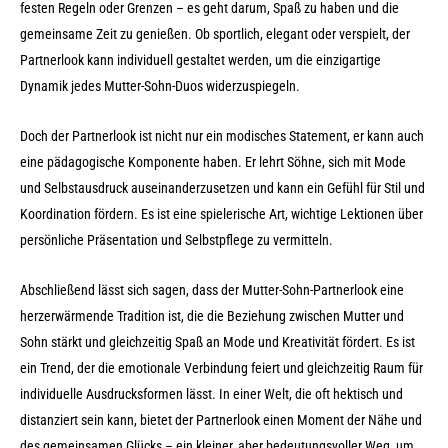
festen Regeln oder Grenzen – es geht darum, Spaß zu haben und die
gemeinsame Zeit zu genießen. Ob sportlich, elegant oder verspielt, der
Partnerlook kann individuell gestaltet werden, um die einzigartige
Dynamik jedes Mutter-Sohn-Duos widerzuspiegeln.
Doch der Partnerlook ist nicht nur ein modisches Statement, er kann auch
eine pädagogische Komponente haben. Er lehrt Söhne, sich mit Mode
und Selbstausdruck auseinanderzusetzen und kann ein Gefühl für Stil und
Koordination fördern. Es ist eine spielerische Art, wichtige Lektionen über
persönliche Präsentation und Selbstpflege zu vermitteln.
Abschließend lässt sich sagen, dass der Mutter-Sohn-Partnerlook eine
herzerwärmende Tradition ist, die die Beziehung zwischen Mutter und
Sohn stärkt und gleichzeitig Spaß an Mode und Kreativität fördert. Es ist
ein Trend, der die emotionale Verbindung feiert und gleichzeitig Raum für
individuelle Ausdrucksformen lässt. In einer Welt, die oft hektisch und
distanziert sein kann, bietet der Partnerlook einen Moment der Nähe und
des gemeinsamen Glücks – ein kleiner, aber bedeutungsvoller Weg, um