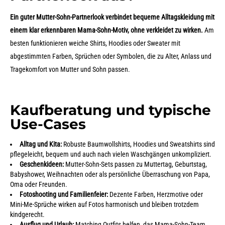
Ein guter Mutter-Sohn-Partnerlook verbindet bequeme Alltagskleidung mit
einem klar erkennbaren Mama-Sohn-Motiv, ohne verkleidet zu wirken.
Am
besten funktionieren weiche Shirts, Hoodies oder Sweater mit
abgestimmten Farben, Sprüchen oder Symbolen, die zu Alter, Anlass und
Tragekomfort von Mutter und Sohn passen.
Kaufberatung und typische
Use-Cases
Alltag und Kita:
Robuste Baumwollshirts, Hoodies und Sweatshirts sind
pflegeleicht, bequem und auch nach vielen Waschgängen unkompliziert.
Geschenkideen:
Mutter-Sohn-Sets passen zu Muttertag, Geburtstag,
Babyshower, Weihnachten oder als persönliche Überraschung von Papa,
Oma oder Freunden.
Fotoshooting und Familienfeier:
Dezente Farben, Herzmotive oder
Mini-Me-Sprüche wirken auf Fotos harmonisch und bleiben trotzdem
kindgerecht.
Ausflug und Urlaub:
Matching Outfits helfen, das Mama-Sohn-Team