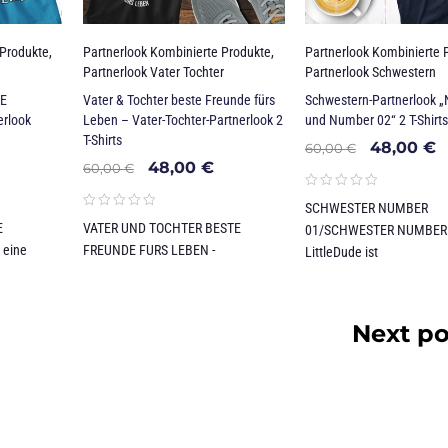
 Produkte
,
Partnerlook Kombinierte Produkte
,
Partnerlook Kombinierte 
Partnerlook Vater Tochter
Partnerlook Schwestern
NE
Vater & Tochter beste Freunde fürs
Schwestern-Partnerlook 
erlook
Leben – Vater-Tochter-Partnerlook 2
und Number 02“ 2 T-Shirts
T-Shirts
48,00
€
60,00
€
48,00
€
60,00
€
SCHWESTER NUMBER
E
VATER UND TOCHTER BESTE
01/SCHWESTER NUMBER 
 eine
FREUNDE FURS LEBEN -
LittleDude ist
Next po