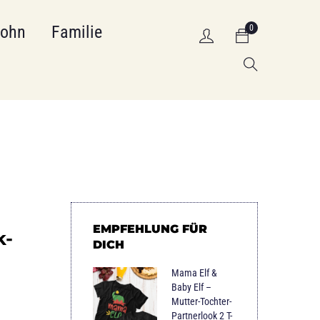
Sohn
Familie
0
EMPFEHLUNG FÜR
k-
DICH
Mama Elf &
Baby Elf –
Mutter-Tochter-
Partnerlook 2 T-