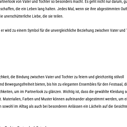
Partnerlook von Vater und Tochter so besonders macht. Es geht nicht nur darum, g
haffen, die ein Leben lang halten. Jedes Mal, wenn sie ihre abgestimmten Outf
 unerschütterliche Liebe, die sie teilen.
 er wird zu einem Symbol für die unvergleichliche Beziehung zwischen Vater und 
keit, die Bindung zwischen Vater und Tochter zu feiern und gleichzeitig stilvoll
 und Bewegungsfreiheit bieten, bis hin zu eleganten Ensembles für den Festsaal, d
lichkeiten, um im Partnerlook zu glänzen. Wichtig ist, dass die gewählte Kleidung 
ist. Materialien, Farben und Muster können aufeinander abgestimmt werden, um e
sowohl im Alltag als auch bei besonderen Anlässen ein Lächeln auf die Gesichte