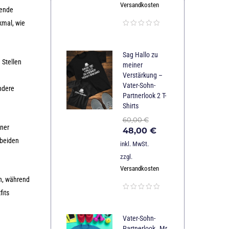
Versandkosten
tende
kmal, wie
Sag Hallo zu
 Stellen
meiner
Verstärkung –
Vater-Sohn-
ondere
Partnerlook 2 T-
Shirts
60,00
€
iner
48,00
€
 beiden
inkl. MwSt.
zzgl.
Versandkosten
rn, während
fits
Vater-Sohn-
Partnerlook „Mr.