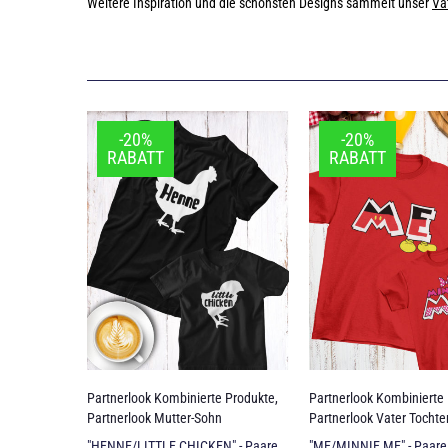
Weitere Inspiration und die schönsten Designs sammelt unser
Va
-20%
-20%
RABATT
RABATT
Partnerlook Kombinierte Produkte
,
Partnerlook Kombinierte
Partnerlook Mutter-Sohn
Partnerlook Vater Tochte
"HENNE/LITTLE CHICKEN" - Paare
"ME/MINNIE ME" - Paare