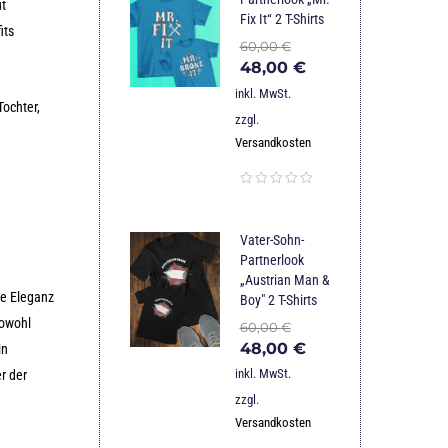
ut
Fix It“ 2 T-Shirts
its
60,00
€
48,00
€
inkl. MwSt.
Tochter,
zzgl.
Versandkosten
Vater-Sohn-
Partnerlook
„Austrian Man &
ie Eleganz
Boy" 2 T-Shirts
sowohl
60,00
€
48,00
€
in
inkl. MwSt.
r der
zzgl.
Versandkosten