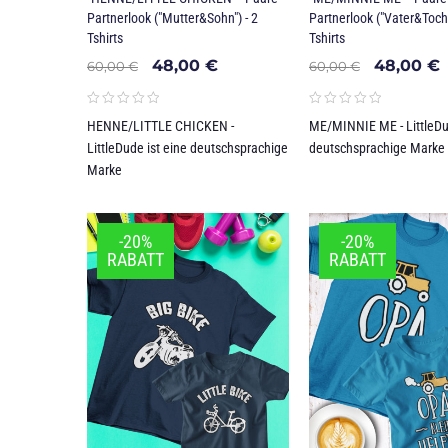
Partnerlook ("Mutter&Sohn") - 2
Partnerlook ("Vater&Tocht
Tshirts
Tshirts
48,00
€
48,00
€
60,00
€
60,00
€
HENNE/LITTLE CHICKEN -
ME/MINNIE ME - LittleDud
LittleDude ist eine deutschsprachige
deutschsprachige Marke 
Marke
-20%
-20%
RABATT
RABATT