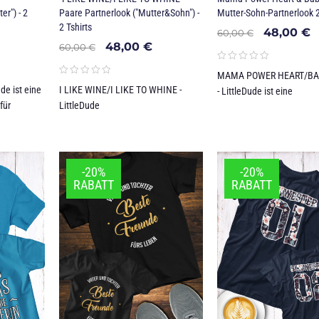
er") - 2
Paare Partnerlook ("Mutter&Sohn") -
Mutter-Sohn-Partnerlook 2 
2 Tshirts
48,00
€
60,00
€
48,00
€
60,00
€
MAMA POWER HEART/BA
e ist eine
I LIKE WINE/I LIKE TO WHINE -
- LittleDude ist eine
für
LittleDude
-20%
-20%
RABATT
RABATT