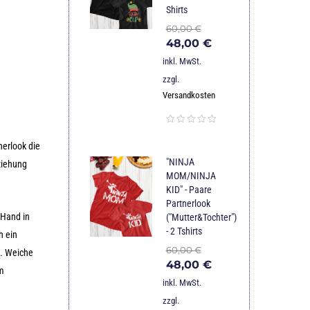
Shirts
60,00
€
48,00
€
inkl. MwSt.
zzgl.
Versandkosten
nerlook die
"NINJA
ziehung
MOM/NINJA
KID" - Paare
Partnerlook
 Hand in
("Mutter&Tochter")
- 2 Tshirts
h ein
60,00
€
l. Weiche
48,00
€
em
inkl. MwSt.
zzgl.