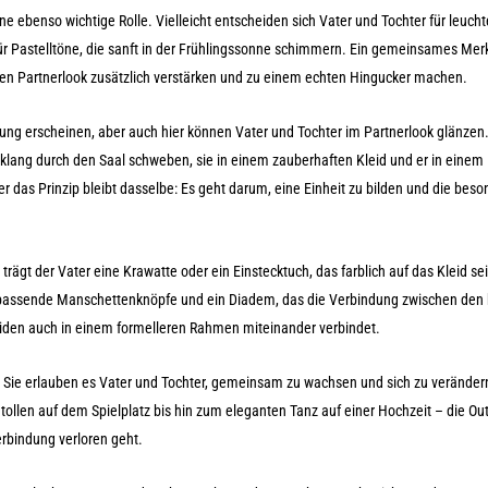
e ebenso wichtige Rolle. Vielleicht entscheiden sich Vater und Tochter für leuch
 für Pastelltöne, die sanft in der Frühlingssonne schimmern. Ein gemeinsames Mer
den Partnerlook zusätzlich verstärken und zu einem echten Hingucker machen.
ng erscheinen, aber auch hier können Vater und Tochter im Partnerlook glänzen.
Einklang durch den Saal schweben, sie in einem zauberhaften Kleid und er in einem
ber das Prinzip bleibt dasselbe: Es geht darum, eine Einheit zu bilden und die bes
 trägt der Vater eine Krawatte oder ein Einstecktuch, das farblich auf das Kleid se
ie passende Manschettenknöpfe und ein Diadem, das die Verbindung zwischen den
e beiden auch in einem formelleren Rahmen miteinander verbindet.
keit. Sie erlauben es Vater und Tochter, gemeinsam zu wachsen und sich zu verände
llen auf dem Spielplatz bis hin zum eleganten Tanz auf einer Hochzeit – die Out
rbindung verloren geht.