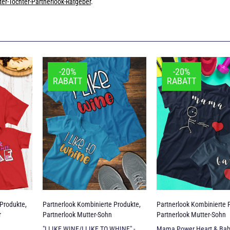
ter-Tochter-Partnerlook-Ratgeber
.
-20%
-20%
RABATT
RABATT
 Produkte
,
Partnerlook Kombinierte Produkte
,
Partnerlook Kombinierte 
r
Partnerlook Mutter-Sohn
Partnerlook Mutter-Sohn
"I LIKE WINE/I LIKE TO WHINE" -
Mama Power Heart & Bab