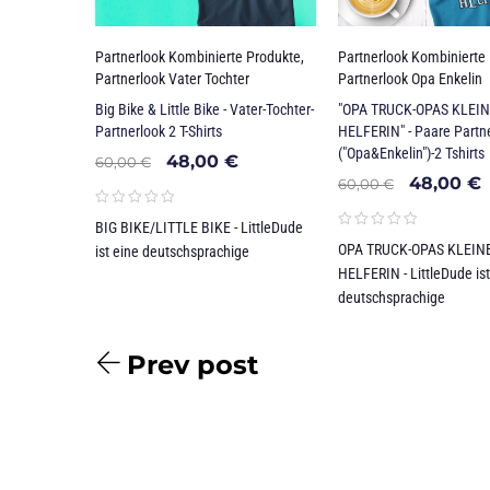
Partnerlook Kombinierte Produkte
,
Partnerlook Kombinierte
Partnerlook Vater Tochter
Partnerlook Opa Enkelin
Big Bike & Little Bike - Vater-Tochter-
"OPA TRUCK-OPAS KLEI
Partnerlook 2 T-Shirts
HELFERIN" - Paare Partn
("Opa&Enkelin")-2 Tshirts
48,00
€
60,00
€
48,00
€
60,00
€
BIG BIKE/LITTLE BIKE - LittleDude
OPA TRUCK-OPAS KLEIN
ist eine deutschsprachige
HELFERIN - LittleDude ist
deutschsprachige
Prev post