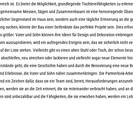
rreich ist. Es bietet die Möglichkeit, grundlegende Tischlereifähigkeiten zu erlern
s gemeinsame Messen, Sägen und Zusammenbauen ist eine hervorragende Übung
nützlicher Gegenstand im Haus sein, sondern auch eine tägliche Erinnerung an die
ng suchen, könnte der Bau einer Seifenkiste das perfekte Projekt sein. Dies erfo
umso größer. Vater und Sohn können ihre Ideen für Design und Dekoration einbringe
n auszuprobieren, wird ein aufregendes Ereignis sein, das sie sicherlich nicht v
 der Liste stehen. Vielleicht gibt es einen alten Stuhl oder Tisch, der schon bes
schleifen, neu streichen oder lackieren und vielleicht sogar neue Elemente hi
enstände geht, die eine Geschichte haben und durch die Renovierung eine neue 
ind Erlebnisse, die Vater und Sohn näher zusammenbringen. Die Partnerlook-Arbe
sind ein Zeichen dafür, dass sie ein Team sind, bereit, Herausforderungen anzun
 werden sie an die Zeit erinnert, die sie miteinander verbracht haben, und an d
en sind unbezahlbar und die Fähigkeiten, die sie erworben haben, werden ein Le