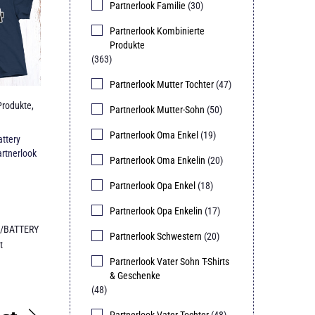
Partnerlook Familie
(30)
Partnerlook Kombinierte
Produkte
(363)
Partnerlook Mutter Tochter
(47)
Produkte
,
Partnerlook Mutter-Sohn
(50)
Partnerlook Oma Enkel
(19)
ttery
artnerlook
Partnerlook Oma Enkelin
(20)
Partnerlook Opa Enkel
(18)
Partnerlook Opa Enkelin
(17)
/BATTERY
Partnerlook Schwestern
(20)
t
Partnerlook Vater Sohn T-Shirts
& Geschenke
(48)
Partnerlook Vater Tochter
(48)