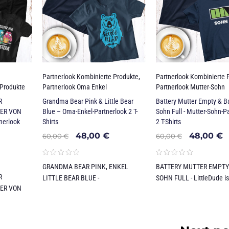
Partnerlook Kombinierte Produkte
,
Partnerlook Kombinierte 
 Produkte
Partnerlook Oma Enkel
Partnerlook Mutter-Sohn
R
Grandma Bear Pink & Little Bear
Battery Mutter Empty & Ba
ER VON
Blue – Oma-Enkel-Partnerlook 2 T-
Sohn Full - Mutter-Sohn-P
nerlook
Shirts
2 T-Shirts
48,00
€
48,00
€
60,00
€
60,00
€
GRANDMA BEAR PINK, ENKEL
BATTERY MUTTER EMPTY
R
LITTLE BEAR BLUE -
SOHN FULL - LittleDude is
ER VON