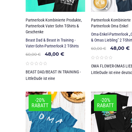
Partnerlook Kombinierte Produkte
,
Partnerlook Kombinierte
Partnerlook Vater Sohn T-Shirts &
Partnerlook Oma Enkel
Geschenke
Oma-Enkel-Partnerlook 
Beast Dad & Beast in Training -
& Omas Liebling" 2 T-Shir
Vater-Sohn-Partnerlook 2 T-Shirts
48,00
€
60,00
€
48,00
€
60,00
€
OMA FLOWER-OMAS LIEB
BEAST DAD/BEAST IN TRAINING -
LittleDude ist eine deut
LittleDude ist eine
-20%
-20%
RABATT
RABATT