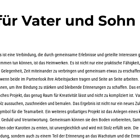
 für Vater und Sohn
ist eine Verbindung, die durch gemeinsame Erlebnisse und geteilte Interessen g
ammen tun können, ist das Heimwerken. Es ist nicht nur eine praktische Fähigkeit,
 Gelegenheit, Zeit miteinander zu verbringen und gemeinsam etwas zu erschaffen
 wenn beide im Partnerlook ihre Arbeitsjacken tragen und Seite an Seite arbeiten. 
nnen, um ihre Bindung zu stärken und bleibende Erinnerungen zu schaffen. Das er
ches Projekt, das genug Raum für Kreativität lässt und nicht zu kompliziert ist. V
z aussuchen, zuschneiden und bemalen. Das Ergebnis ist nicht nur ein neues Zu
ymbol für die Teamarbeit. Ein weiteres großartiges Projekt ist das Anlegen eines 
hrt Geduld und Verantwortung. Gemeinsam können sie den Boden vorbereiten, Sa
 oder Karotten zu ernten, ist unvergleichlich und wird mit Stolz erfüllt sein. Die
eidung, sondern auch zu einem Teil der Erinnerung an das Wachstum und die Ernte