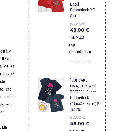
Enkel-
Partnerlook 2 T-
Shirts
60,00
€
48,00
€
inkl. MwSt.
zzgl.
estärkt
Versandkosten
 die von
. Stellen
Hier sind
"CUPCAKE
ste
OMA, CUPCAKE
ater und
TESTER" - Paare
hause für
Partnerlook
("Oma&Enkelin")-2
kleinen
Tshirts
men
60,00
€
48,00
€
. Ein