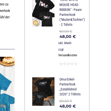
iten zu
MOUSE HEAD
RIBBON" - Paare
tnerlook
Partnerlook
ühl der
("Mutter&Tochter")
- 2 Tshirts
60,00
€
48,00
€
inkl. MwSt.
zzgl.
Versandkosten
Oma-Enkel-
Partnerlook
„Established
2020“ 2 T-Shirts
60,00
€
48,00
€