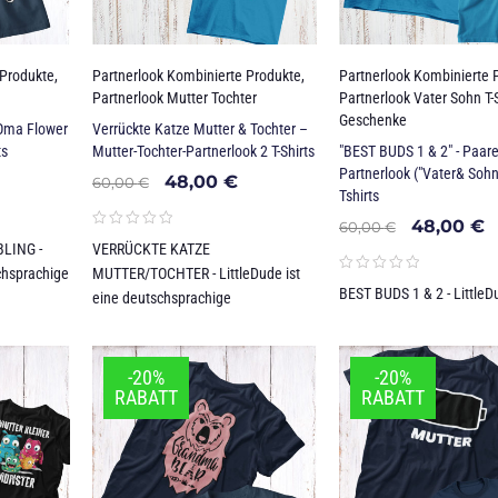
 Produkte
,
Partnerlook Kombinierte Produkte
,
Partnerlook Kombinierte 
Partnerlook Mutter Tochter
Partnerlook Vater Sohn T-S
Geschenke
„Oma Flower
Verrückte Katze Mutter & Tochter –
ts
Mutter-Tochter-Partnerlook 2 T-Shirts
"BEST BUDS 1 & 2" - Paar
Partnerlook ("Vater& Sohn"
48,00
€
60,00
€
Tshirts
48,00
€
60,00
€
LING -
VERRÜCKTE KATZE
schsprachige
MUTTER/TOCHTER - LittleDude ist
BEST BUDS 1 & 2 - LittleDu
eine deutschsprachige
-20%
-20%
RABATT
RABATT