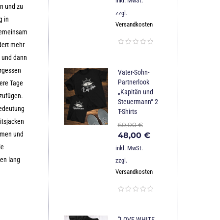
inkl. MwSt.
en und zu
zzgl.
 in
Versandkosten
 gemeinsam
rdert mehr
n und dann
ergessen
Vater-Sohn-
Partnerlook
sere Tage
„Kapitän und
nzufügen.
Steuermann“ 2
Bedeutung
T-Shirts
itsjacken
60,00
€
ehmen und
48,00
€
ie
inkl. MwSt.
ben lang
zzgl.
Versandkosten
"LOVE WHITE