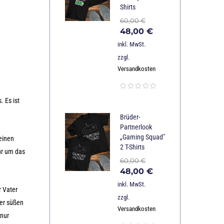
Shirts
60,00
€
48,00
€
inkl. MwSt.
zzgl.
Versandkosten
. Es ist
Brüder-
Partnerlook
„Gaming Squad"
 einen
2 T-Shirts
ur um das
60,00
€
48,00
€
inkl. MwSt.
r Vater
zzgl.
ner süßen
Versandkosten
 nur