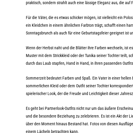
praktisch, sondern strahlt auch eine lässige Eleganz aus, die au
Für die Väter, die es etwas schicker mögen, ist vielleicht ein Polos
ein Kleidchen in einem ähnlichen Farbton trägt, schafft einen har
Sonntagsbrunch als auch für eine Geburtstagsfeier geeignet ist und
Wenn der Herbst naht und die Blätter ihre Farben wechseln, ist es 
Muster mit dem Strickkleid oder der Tunika seiner Tochter teilt, s
durch das Laub stapfen, Hand in Hand, in ihren passenden Outfit
Sommerzeit bedeutet Farben und Spaß. Ein Vater in einer hellen B
sommerlichen Kleid oder dem Outfit seiner Tochter korrespondiert,
spielerischer Look, der die Freude und Leichtigkeit dieser Jahres
Es geht bei Partnerlook-Outfits nicht nur um das äußere Erscheinu
und die besondere Beziehung zu zelebrieren. Es ist ein Akt der 
über den Moment hinaus Bestand hat. Fotos von diesen Ausflüge
einem Lächeln betrachten kann.