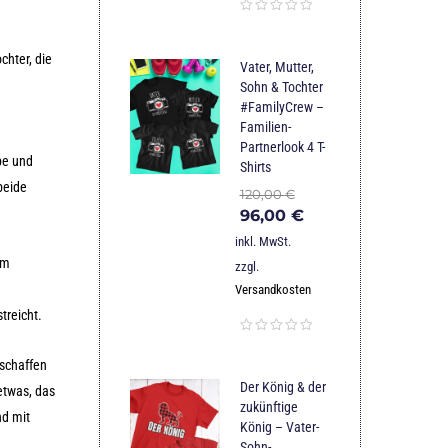
chter, die
Vater, Mutter,
Sohn & Tochter
#FamilyCrew –
Familien-
Partnerlook 4 T-
rbe und
Shirts
beide
120,00
€
96,00
€
inkl. MwSt.
em
zzgl.
Versandkosten
treicht.
 schaffen
Der König & der
etwas, das
zukünftige
nd mit
König – Vater-
Sohn-