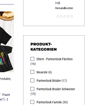
zzgl.
Versandkosten
PRODUKT-
KATEGORIEN
Eltern - Partnerlook Pärchen
(16)
Neueste
(6)
Produkte
,
Partnerlook Brüder
(17)
Partnerlook Bruder Schwester
(13)
- Paare
r") - 2
Partnerlook Familie
(30)