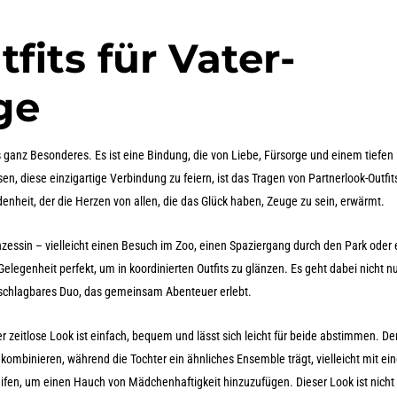
fits für Vater-
ge
 ganz Besonderes. Es ist eine Bindung, die von Liebe, Fürsorge und einem tiefen
n, diese einzigartige Verbindung zu feiern, ist das Tragen von Partnerlook-Outfits
enheit, der die Herzen von allen, die das Glück haben, Zeuge zu sein, erwärmt.
Prinzessin – vielleicht einen Besuch im Zoo, einen Spaziergang durch den Park oder
elegenheit perfekt, um in koordinierten Outfits zu glänzen. Es geht dabei nicht n
nschlagbares Duo, das gemeinsam Abenteuer erlebt.
r zeitlose Look ist einfach, bequem und lässt sich leicht für beide abstimmen. De
 kombinieren, während die Tochter ein ähnliches Ensemble trägt, vielleicht mit ei
ifen, um einen Hauch von Mädchenhaftigkeit hinzuzufügen. Dieser Look ist nicht