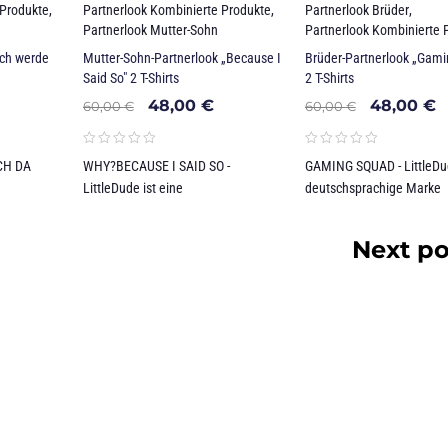
 Produkte
,
Partnerlook Kombinierte Produkte
,
Partnerlook Brüder
,
Partnerlook Mutter-Sohn
Partnerlook Kombinierte 
Ich werde
Mutter-Sohn-Partnerlook „Because I
Brüder-Partnerlook „Gami
Said So" 2 T-Shirts
2 T-Shirts
48,00
€
48,00
€
60,00
€
60,00
€
CH DA
WHY?BECAUSE I SAID SO -
GAMING SQUAD - LittleDud
LittleDude ist eine
deutschsprachige Marke
Next po