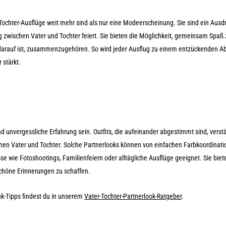
r-Tochter-Ausflüge weit mehr sind als nur eine Modeerscheinung. Sie sind ein Ausd
g zwischen Vater und Tochter feiert. Sie bieten die Möglichkeit, gemeinsam Spaß
z darauf ist, zusammenzugehören. So wird jeder Ausflug zu einem entzückenden A
 stärkt.
d unvergessliche Erfahrung sein. Outfits, die aufeinander abgestimmt sind, verst
en Vater und Tochter. Solche Partnerlooks können von einfachen Farbkoordinati
sse wie Fotoshootings, Familienfeiern oder alltägliche Ausflüge geeignet. Sie biet
 schöne Erinnerungen zu schaffen.
nk-Tipps findest du in unserem
Vater-Tochter-Partnerlook-Ratgeber
.