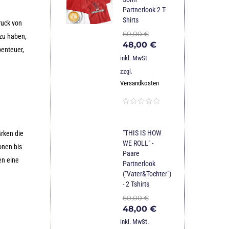
Partnerlook 2 T-
Shirts
ruck von
60,00
€
 zu haben,
48,00
€
benteuer,
inkl. MwSt.
zzgl.
Versandkosten
"THIS IS HOW
ärken die
WE ROLL" -
onen bis
Paare
en eine
Partnerlook
("Vater&Tochter")
- 2 Tshirts
60,00
€
48,00
€
inkl. MwSt.