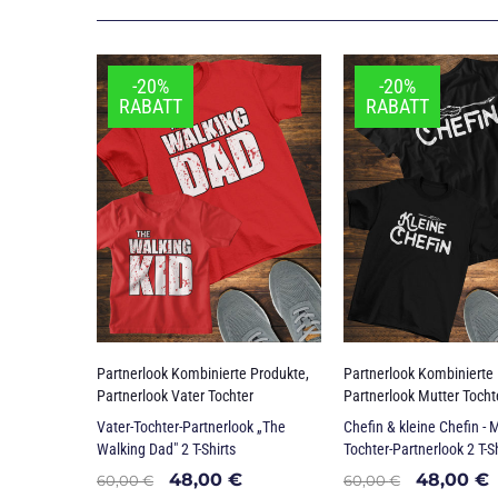
-20%
-20%
RABATT
RABATT
Partnerlook Kombinierte Produkte
,
Partnerlook Kombinierte
Partnerlook Vater Tochter
Partnerlook Mutter Tocht
Vater-Tochter-Partnerlook „The
Chefin & kleine Chefin - M
Walking Dad" 2 T-Shirts
Tochter-Partnerlook 2 T-Sh
48,00
€
48,00
€
60,00
€
60,00
€