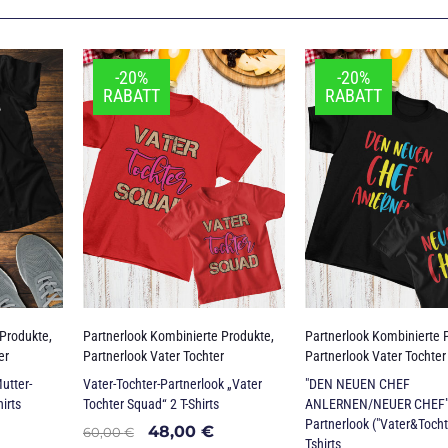
-20%
-20%
RABATT
RABATT
 Produkte
,
Partnerlook Kombinierte Produkte
,
Partnerlook Kombinierte 
er
Partnerlook Vater Tochter
Partnerlook Vater Tochter
utter-
Vater-Tochter-Partnerlook „Vater
"DEN NEUEN CHEF
irts
Tochter Squad“ 2 T-Shirts
ANLERNEN/NEUER CHEF" 
Partnerlook ("Vater&Tochte
48,00
€
60,00
€
Tshirts