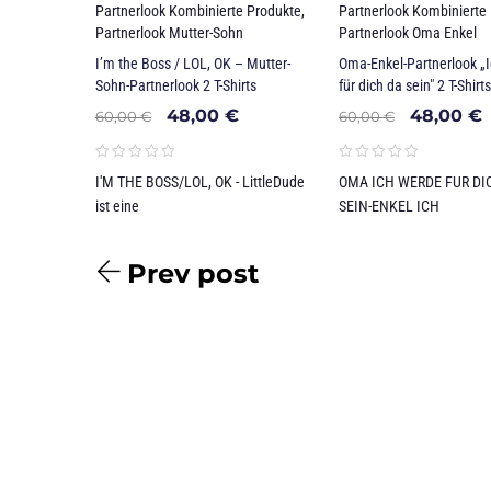
Partnerlook Kombinierte Produkte
,
Partnerlook Kombinierte
Partnerlook Mutter-Sohn
Partnerlook Oma Enkel
I’m the Boss / LOL, OK – Mutter-
Oma-Enkel-Partnerlook „
Sohn-Partnerlook 2 T-Shirts
für dich da sein" 2 T-Shirts
48,00
€
48,00
€
60,00
€
60,00
€
I'M THE BOSS/LOL, OK - LittleDude
OMA ICH WERDE FUR DI
ist eine
SEIN-ENKEL ICH
Prev post