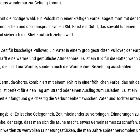
f Fotos wunderbar zur Geltung kommt.
hirt die richtige Wahl. Ein Poloshirt in einer kräftigen Farbe, abgestimmt mit der To
monischen und doch anspruchsvollen Stil. Es ist ein Outfit, das sowohl für einen
 sicherlich die Blicke auf sich ziehen wird.
Zeit für kuschelige Pullover. Ein Vater in einem grob gestrickten Pullover, der Fa
chafft eine warme und gemütliche Atmosphäre. Es ist ein Bild für die Götter, wenn 
s, die nicht nur Wärme, sondern auch die Wärme ihrer Beziehung ausstrahlen.
ermuda-Shorts, kombiniert mit einem T-Shirt in einer fröhlichen Farbe, das mit d
 ist perfekt für einen Tag am Strand oder einen Ausflug zum Eisladen. Es ist ein
zeit einfängt und gleichzeitig die Verbundenheit zwischen Vater und Tochter unters
ngsbild. Es ist eine Gelegenheit, Zeit miteinander zu verbringen, Erinnerungen zu
Liebe, der zeigt, dass man sich die Mühe macht, etwas Gemeinsames zu schaffen, 
n werden zu wertvollen Erinnerungsstücken, die man Jahre später hervorholen u