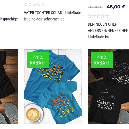
48,00
€
60,00
€
-
VATER TOCHTER SQUAD - LittleDude
schsprachige
ist eine deutschsprachige
DEN NEUEN CHEF
ANLERNEN/NEUER CHEF 
LittleDude ist
-20%
-20%
RABATT
RABATT