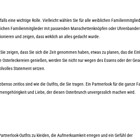
lls eine wichtige Rolle. Vielleicht wählen Sie für alle weiblichen Familienmitglie
nlichen Familienmitglieder mit passenden Manschettenknöpfen oder Uhrenbander
tionieren und zeigen, dass wirklich an alles gedacht wurde.
. Sie zeigen, dass Sie sich die Zeit genommen haben, etwas zu planen, das die Einh
ie Osterleckereien genießen, werden Sie nicht nur wegen des Essens oder der Gese
tilvolles Statement setzen.
benso zeitlos sind wie die Outfits, die Sie tragen. Ein Partnerlook für die ganze Fa
mengehörigkeit und Liebe, der diesen Osterbrunch unvergesslich machen wird.
in Partnerlook-Outfits zu kleiden, die Aufmerksamkeit erregen und ein Gefühl der