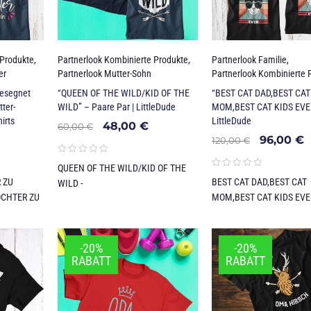
 Produkte
,
Partnerlook Kombinierte Produkte
,
Partnerlook Familie
,
er
Partnerlook Mutter-Sohn
Partnerlook Kombinierte 
gesegnet
“QUEEN OF THE WILD/KID OF THE
“BEST CAT DAD,BEST CAT
tter-
WILD” – Paare Par | LittleDude
MOM,BEST CAT KIDS EVER
irts
LittleDude
48,00
€
60,00
€
96,00
€
120,00
€
QUEEN OF THE WILD/KID OF THE
 ZU
BEST CAT DAD,BEST CAT
WILD -
OCHTER ZU
MOM,BEST CAT KIDS EVE
-20%
-20%
RABATT
RABATT