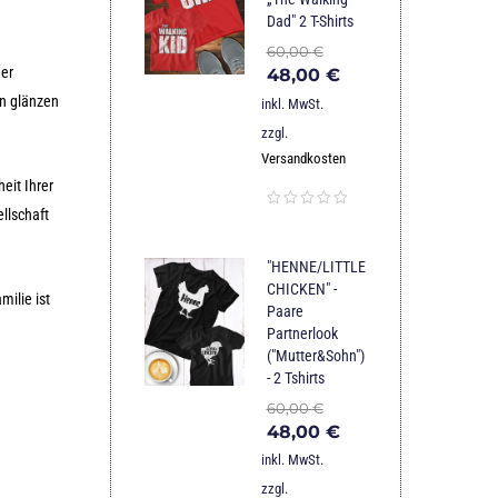
Dad" 2 T-Shirts
60,00
€
der
48,00
€
n glänzen
inkl. MwSt.
zzgl.
Versandkosten
eit Ihrer
llschaft
"HENNE/LITTLE
CHICKEN" -
milie ist
Paare
Partnerlook
("Mutter&Sohn")
- 2 Tshirts
60,00
€
48,00
€
inkl. MwSt.
zzgl.