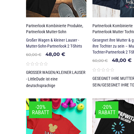
Partnerlook Kombinierte Produkte
,
Partnerlook Kombinierte
Partnerlook Mutter-Sohn
Partnerlook Mutter Tocht
Großer Wagen & kleiner Lauser -
Gesegnet ihre Mutter & 
Mutter-Sohn-Partnerlook 2 T-Shirts
ihre Tochter zu sein – Mu
Tochter-Partnerlook 2 T-Sh
48,00
€
60,00
€
48,00
€
60,00
€
GROSSER WAGEN/KLEINER LAUSER
GESEGNET IHRE MUTTER
- LittleDude ist eine
SEIN/GESEGNET IHRE T
deutschsprachige
-20%
-20%
RABATT
RABATT