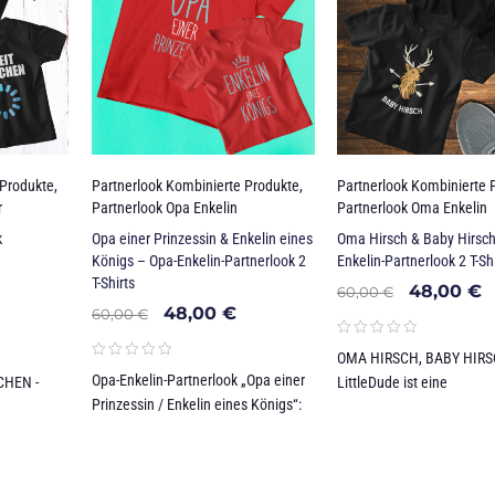
 Produkte
,
Partnerlook Kombinierte Produkte
,
Partnerlook Kombinierte 
r
Partnerlook Opa Enkelin
Partnerlook Oma Enkelin
k
Opa einer Prinzessin & Enkelin eines
Oma Hirsch & Baby Hirsch
Königs – Opa-Enkelin-Partnerlook 2
Enkelin-Partnerlook 2 T-Shi
T-Shirts
48,00
€
60,00
€
48,00
€
60,00
€
OMA HIRSCH, BABY HIRS
Opa-Enkelin-Partnerlook „Opa einer
CHEN -
LittleDude ist eine
Prinzessin / Enkelin eines Königs“: