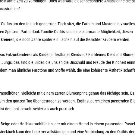
insame Zeit zu verbringen. Doch was wäre dieser besondere Anlass ohne die 
 ausstrahlen?
Outfits um den festlich gedeckten Tisch sitzt, die Farben und Muster ein visuelles
ten Speisen. Partnerlook Familie-Outfits sind eine charmante Möglichkeit, diesen
eieren, die noch Jahre später ein Lächeln auf die Gesichter zaubern werden.
twas Entzückenderes als Kinder in festlicher Kleidung? Ein kleines Kleid mit Blum
e Jungs, das sind die Bilder, die uns an die Unschuld und Freude der Kindheit erin
dem man ähnliche Farbtöne und Stoffe wählt, die eine kohärente Ästhetik schaff
astelltönen, vielleicht mit einem zarten Blumenprint, genau das Richtige sein. Es 
, um den ganzen Tag über getragen zu werden. Ergänzt durch einen passenden Bl
, ist der Look sowohl schick als auch praktisch.
n Beige oder Hellblau wohlfühlen, der mit einem Hemd in einem passenden Pastel
nstecktuch kann den Look vervollständigen und eine Verbindung zu den Outfits de