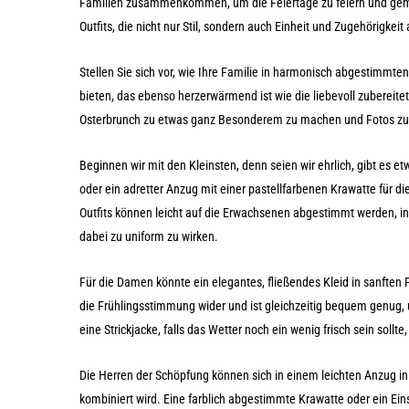
Familien zusammenkommen, um die Feiertage zu feiern und geme
Outfits, die nicht nur Stil, sondern auch Einheit und Zugehörigkeit
Stellen Sie sich vor, wie Ihre Familie in harmonisch abgestimmten 
bieten, das ebenso herzerwärmend ist wie die liebevoll zubereite
Osterbrunch zu etwas ganz Besonderem zu machen und Fotos zu kr
Beginnen wir mit den Kleinsten, denn seien wir ehrlich, gibt es e
oder ein adretter Anzug mit einer pastellfarbenen Krawatte für di
Outfits können leicht auf die Erwachsenen abgestimmt werden, in
dabei zu uniform zu wirken.
Für die Damen könnte ein elegantes, fließendes Kleid in sanften P
die Frühlingsstimmung wider und ist gleichzeitig bequem genug
eine Strickjacke, falls das Wetter noch ein wenig frisch sein sollte
Die Herren der Schöpfung können sich in einem leichten Anzug i
kombiniert wird. Eine farblich abgestimmte Krawatte oder ein Ei