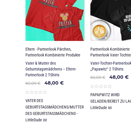
Eltern - Partnerlook Pärchen
,
Partnerlook Kombinierte
Partnerlook Kombinierte Produkte
Partnerlook Vater Tochte
Vater & Mutter des
Vater-Tochter-Partnerloo
Geburtstagsmädchens – Eltern-
„Papawitz“ 2 T-Shirts
Partnerlook 2 T-Shirts
48,00
€
60,00
€
48,00
€
60,00
€
PAPAPWITZ WIRD
VATER DES
GELADEN/BEREIT ZU LA
GEBURTSTAGSMÄDCHENS/MUTTER
LittleDude ist
DES GEBURTSTAGSMÄDCHENS -
LittleDude ist