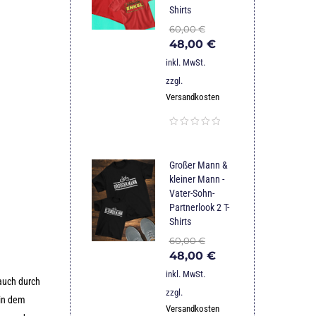
Shirts
60,00
€
48,00
€
inkl. MwSt.
zzgl.
Versandkosten
Großer Mann &
kleiner Mann -
Vater-Sohn-
Partnerlook 2 T-
Shirts
60,00
€
48,00
€
inkl. MwSt.
 auch durch
zzgl.
 in dem
Versandkosten