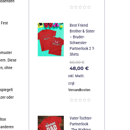
passenden
 Fest
Best Friend
Brother & Sister
– Bruder-
Schwester-
Partnerlook 2 T-
enmuster
Shirts
nern. Diese
60,00
€
en, ohne
48,00
€
inkl. MwSt.
zzgl.
spiegelt
Versandkosten
azer oder
Vater-Tochter-
lton
Partnerlook
r anderen
„The Walking