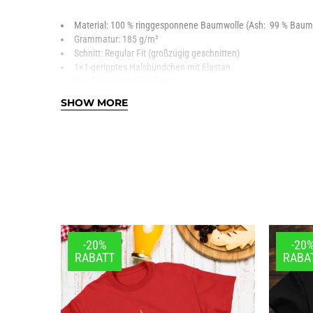
Material: 100 % ringgesponnene Baumwolle (Ash: 99 % Baumw
Grammatur: 185 g/m²
Schnitt: Regular Fit (großzügig geschnitten)
1×1-geripptes Halsbündchen mit Elastan
Rundhals, doppelt gelegt
Schlauchware
SHOW MORE
Single Jersey
-20%
-20
RABATT
RABA
Ladies Premium Shirt:
Material: 100 % ringgesponnene Baumwolle (Sport Grey: 85 %