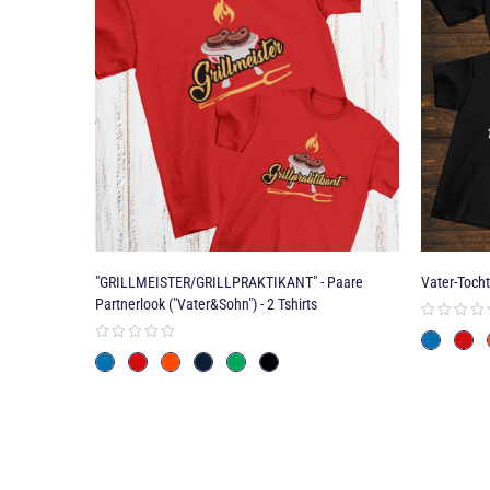
Grammatur: 185 g/m²
Schnitt: Euro Fit (leicht tailliert)
Rundhalsausschnitt
Bitte Größentabelle beachten
ater-
"GRILLMEISTER/GRILLPRAKTIKANT" - Paare
Vater-Tocht
Partnerlook ("Vater&Sohn") - 2 Tshirts
Alle passenden Sets mit Pflege-, Größen- und Anlass-Tipps zei