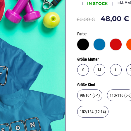
inkl. MwS
IN STOCK
48,00
€
60,00
€
Farbe
Größe Mutter
S
M
L
Größe Kind
98/104 (3-4)
110/116 (5-6
152/164 (12-14)