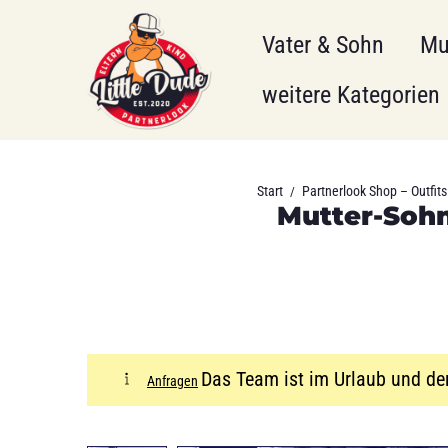
Vater & Sohn
Mu
weitere Kategorien
Start
Partnerlook Shop – Outfits 
/
Mutter-Sohn
Das Team ist im Urlaub und de
Anfragen