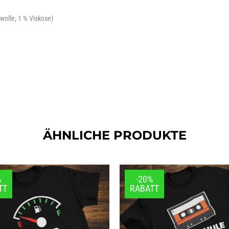
olle, 1 % Viskose)
ÄHNLICHE PRODUKTE
%
-20%
TT
RABATT
 Baumwolle, 15 % Viskose; Ash: 99 % Baumwolle, 1 % Viskose)