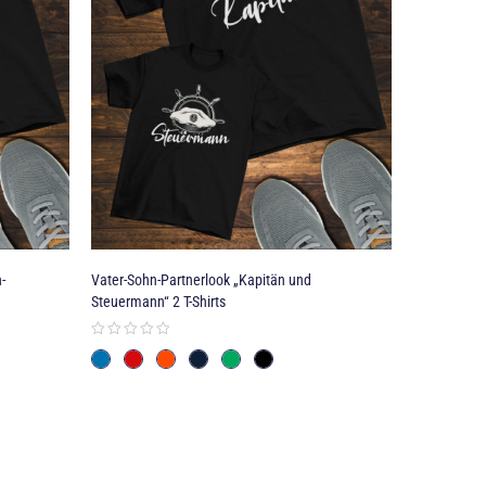
-
Vater-Sohn-Partnerlook „Kapitän und
Pilot & Co-P
Steuermann“ 2 T-Shirts