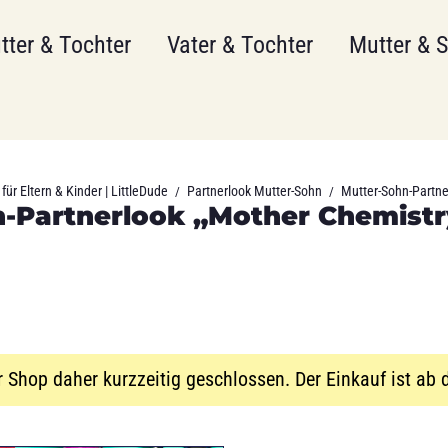
tter & Tochter
Vater & Tochter
Mutter & 
für Eltern & Kinder | LittleDude
Partnerlook Mutter-Sohn
Mutter-Sohn-Partner
/
/
-Partnerlook „Mother Chemistry
r Shop daher kurzzeitig geschlossen. Der Einkauf ist ab