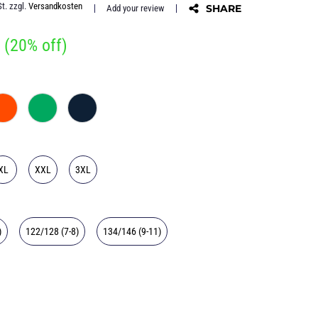
t.
zzgl.
Versandkosten
SHARE
Add your review
(
20
% off)
XL
XXL
3XL
)
122/128 (7-8)
134/146 (9-11)