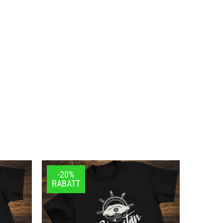
-20%
-20%
RABATT
RABA