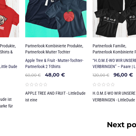
 Produkte
,
Partnerlook Kombinierte Produkte
,
Partnerlook Familie
,
Shirts &
Partnerlook Mutter Tochter
Partnerlook Kombinierte 
Apple Tree & Fruit - Mutter-Tochter-
“H.O.M.E-WO WIR UNSERE
Little Dude
Partnerlook 2 T-Shirts
VERBRINGEN” – Paare | L
48,00
€
96,00
€
60,00
€
120,00
€
APPLE TREE AND FRUIT - LittleDude
H.O.M.E-WO WIR UNSERE 
ude ist
ist eine
VERBRINGEN - LittleDude 
arke für
Next po