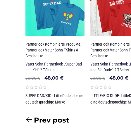
Partnerlook Kombinierte Produkte
,
Partnerlook Kombinierte
Partnerlook Vater Sohn T-Shirts &
Partnerlook Vater Sohn T-
Geschenke
Geschenke
Vater-Sohn-Partnerlook „Super Dad
Vater-Sohn-Partnerlook „
und Kid“ 2 T-Shirts
und Big Dude“ 2 T-Shirts
48,00
€
48,00
€
60,00
€
60,00
€
SUPER DAD/KID - LittleDude ist eine
LITTLE/BIG DUDE- LittleD
deutschsprachige Marke
eine deutschsprachige M
Prev post