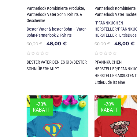
Partnerlook Kombinierte Produkte
,
Partnerlook Kombinierte
Partnerlook Vater Sohn T-Shirts &
Partnerlook Vater Tochte
Geschenke
“PFANNKUCHEN
Bester Vater & bester Sohn – Vater-
HERSTELLER/PFANNKU
Sohn-Partnerlook 2 T-Shirts
HERSTELLER | LittleDude
48,00
€
48,00
€
60,00
€
60,00
€
BESTER VATER DEN ES GIB/BESTER
PFANNKUCHEN
SOHN ÜBERHAUPT -
HERSTELLER/PFANNKU
HERSTELLER ASSISTENTI
LittleDude ist eine
-20%
-20%
RABATT
RABATT