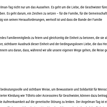
lman-Tag nicht nur um das Aussehen. Es geht um die Liebe, die Geschwister für
ben. Es geht darum, ein Zeichen zu setzen – für die Familie, für die Gemeinschaft
ig von seinen Herausforderungen, wertvoll ist und dass die Bande der Familie
edes Familienmitglieds zu feiern und gleichzeitig die Einheit zu betonen, die sie a
, sichtbarer Ausdruck dieser Einheit und der bedingungslosen Liebe, die das He
rinnern uns daran, dass, während wir alle unsere eigenen Wege gehen, die Reise
e bedeutungsvolle und sichtbare Weise, um Bewusstsein und Solidarität für Mens
rter Kleidung wie T-Shirts oder Accessoires für Geschwister, können dazu beitrag
ie Aufmerksamkeit auf die genetische Störung zu lenken. Der Angelman-Tag ist e