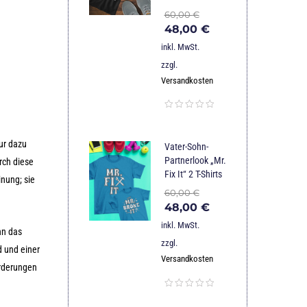
60,00
€
48,00
€
inkl. MwSt.
zzgl.
Versandkosten
nur dazu
Vater-Sohn-
Partnerlook „Mr.
rch diese
Fix It“ 2 T-Shirts
inung; sie
60,00
€
48,00
€
inkl. MwSt.
nn das
zzgl.
d und einer
Versandkosten
orderungen