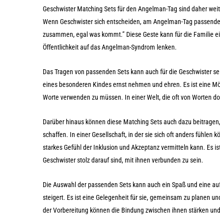
Geschwister Matching Sets für den Angelman-Tag sind daher weit 
Wenn Geschwister sich entscheiden, am Angelman-Tag passende Out
zusammen, egal was kommt.” Diese Geste kann für die Familie ein
Öffentlichkeit auf das Angelman-Syndrom lenken.
Das Tragen von passenden Sets kann auch für die Geschwister selbs
eines besonderen Kindes ernst nehmen und ehren. Es ist eine Mög
Worte verwenden zu müssen. In einer Welt, die oft von Worten do
Darüber hinaus können diese Matching Sets auch dazu beitragen,
schaffen. In einer Gesellschaft, in der sie sich oft anders fühlen 
starkes Gefühl der Inklusion und Akzeptanz vermitteln kann. Es ist
Geschwister stolz darauf sind, mit ihnen verbunden zu sein.
Die Auswahl der passenden Sets kann auch ein Spaß und eine aufr
steigert. Es ist eine Gelegenheit für sie, gemeinsam zu planen 
der Vorbereitung können die Bindung zwischen ihnen stärken und 