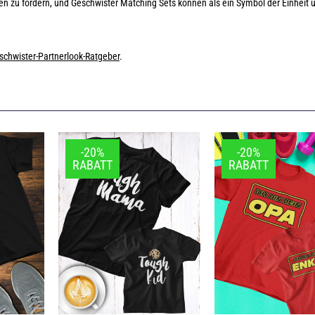
ien zu fördern, und Geschwister Matching Sets können als ein Symbol der Einheit 
schwister-Partnerlook-Ratgeber
.
-20%
-20%
RABATT
RABATT