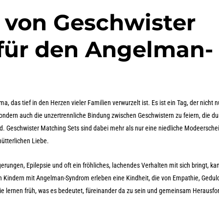
 von Geschwister
für den Angelman-
das tief in den Herzen vieler Familien verwurzelt ist. Es ist ein Tag, der nicht 
ndern auch die unzertrennliche Bindung zwischen Geschwistern zu feiern, die du
rd. Geschwister Matching Sets sind dabei mehr als nur eine niedliche Modeersche
hütterlichen Liebe.
ungen, Epilepsie und oft ein fröhliches, lachendes Verhalten mit sich bringt, ka
on Kindern mit Angelman-Syndrom erleben eine Kindheit, die von Empathie, Gedul
Sie lernen früh, was es bedeutet, füreinander da zu sein und gemeinsam Herausf