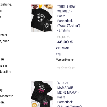
eziehung.
"THIS IS HOW
en
WE ROLL" -
Paare
r
Partnerlook
("Vater&Tochter")
- 2 Tshirts
wester
60,00
€
n, ohne
48,00
€
inkl. MwSt.
zzgl.
 zu
Versandkosten
as ein
dass ihre
"STOLZE
MAMA/WIE
ag
MEINE MAMA" -
en Momente
Paare
Partnerlook
den.
("Mutter&Tochter")