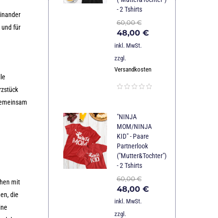
- 2 Tshirts
einander
60,00
€
 und für
48,00
€
inkl. MwSt.
zzgl.
Versandkosten
lle
rzstück
 gemeinsam
"NINJA
MOM/NINJA
KID" - Paare
Partnerlook
("Mutter&Tochter")
- 2 Tshirts
60,00
€
chen mit
48,00
€
en, die
inkl. MwSt.
ine
zzgl.