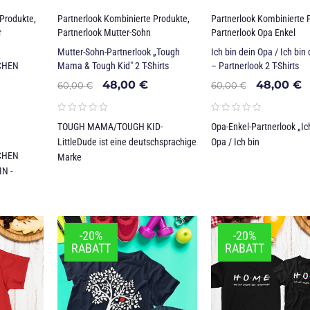
 Produkte
,
Partnerlook Kombinierte Produkte
,
Partnerlook Kombinierte 
r
Partnerlook Mutter-Sohn
Partnerlook Opa Enkel
Mutter-Sohn-Partnerlook „Tough
Ich bin dein Opa / Ich bin
CHEN
Mama & Tough Kid" 2 T-Shirts
– Partnerlook 2 T-Shirts
48,00
€
48,00
€
60,00
€
60,00
€
TOUGH MAMA/TOUGH KID-
Opa-Enkel-Partnerlook „Ic
LittleDude ist eine deutschsprachige
Opa / Ich bin
CHEN
Marke
N -
-20%
-20%
RABATT
RABATT