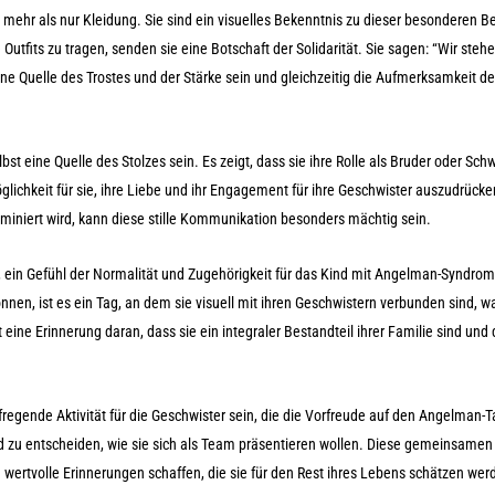
mehr als nur Kleidung. Sie sind ein visuelles Bekenntnis zu dieser besonderen B
fits zu tragen, senden sie eine Botschaft der Solidarität. Sie sagen: “Wir steh
e Quelle des Trostes und der Stärke sein und gleichzeitig die Aufmerksamkeit de
t eine Quelle des Stolzes sein. Es zeigt, dass sie ihre Rolle als Bruder oder Sch
lichkeit für sie, ihre Liebe und ihr Engagement für ihre Geschwister auszudrücke
miniert wird, kann diese stille Kommunikation besonders mächtig sein.
 ein Gefühl der Normalität und Zugehörigkeit für das Kind mit Angelman-Syndrom
können, ist es ein Tag, an dem sie visuell mit ihren Geschwistern verbunden sind, w
 eine Erinnerung daran, dass sie ein integraler Bestandteil ihrer Familie sind und 
egende Aktivität für die Geschwister sein, die die Vorfreude auf den Angelman-T
und zu entscheiden, wie sie sich als Team präsentieren wollen. Diese gemeinsam
wertvolle Erinnerungen schaffen, die sie für den Rest ihres Lebens schätzen wer