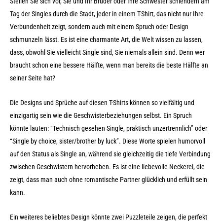
Stellen Sie sich vor, Sie und Ihr Bruder oder Ihre Schwester schlendern am
Tag der Singles durch die Stadt, jeder in einem T-Shirt, das nicht nur Ihre
Verbundenheit zeigt, sondern auch mit einem Spruch oder Design
schmunzeln lässt. Es ist eine charmante Art, die Welt wissen zu lassen,
dass, obwohl Sie vielleicht Single sind, Sie niemals allein sind. Denn wer
braucht schon eine bessere Hälfte, wenn man bereits die beste Hälfte an
seiner Seite hat?
Die Designs und Sprüche auf diesen T-Shirts können so vielfältig und
einzigartig sein wie die Geschwisterbeziehungen selbst. Ein Spruch
könnte lauten: “Technisch gesehen Single, praktisch unzertrennlich” oder
“Single by choice, sister/brother by luck”. Diese Worte spielen humorvoll
auf den Status als Single an, während sie gleichzeitig die tiefe Verbindung
zwischen Geschwistern hervorheben. Es ist eine liebevolle Neckerei, die
zeigt, dass man auch ohne romantische Partner glücklich und erfüllt sein
kann.
Ein weiteres beliebtes Design könnte zwei Puzzleteile zeigen, die perfekt