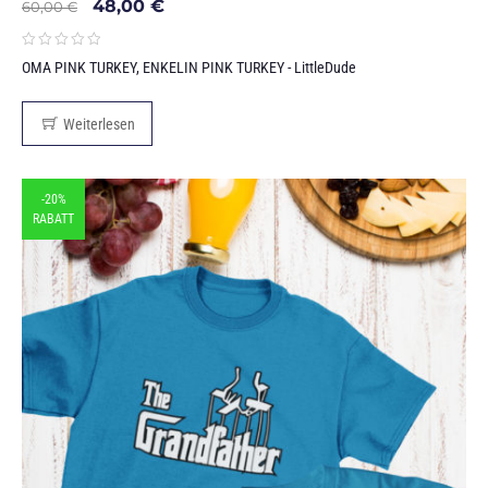
48,00
€
60,00
€
OMA PINK TURKEY, ENKELIN PINK TURKEY - LittleDude
Weiterlesen
-20%
RABATT