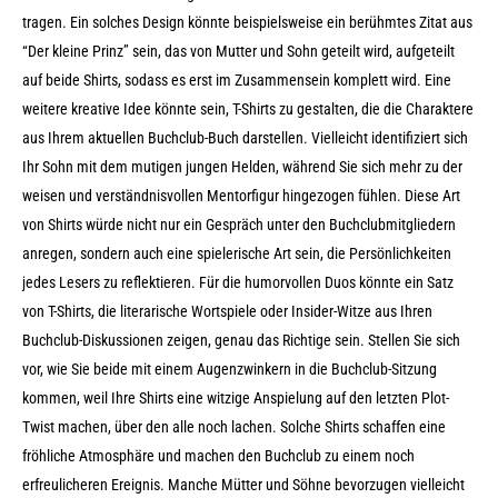
tragen. Ein solches Design könnte beispielsweise ein berühmtes Zitat aus
“Der kleine Prinz” sein, das von Mutter und Sohn geteilt wird, aufgeteilt
auf beide Shirts, sodass es erst im Zusammensein komplett wird. Eine
weitere kreative Idee könnte sein, T-Shirts zu gestalten, die die Charaktere
aus Ihrem aktuellen Buchclub-Buch darstellen. Vielleicht identifiziert sich
Ihr Sohn mit dem mutigen jungen Helden, während Sie sich mehr zu der
weisen und verständnisvollen Mentorfigur hingezogen fühlen. Diese Art
von Shirts würde nicht nur ein Gespräch unter den Buchclubmitgliedern
anregen, sondern auch eine spielerische Art sein, die Persönlichkeiten
jedes Lesers zu reflektieren. Für die humorvollen Duos könnte ein Satz
von T-Shirts, die literarische Wortspiele oder Insider-Witze aus Ihren
Buchclub-Diskussionen zeigen, genau das Richtige sein. Stellen Sie sich
vor, wie Sie beide mit einem Augenzwinkern in die Buchclub-Sitzung
kommen, weil Ihre Shirts eine witzige Anspielung auf den letzten Plot-
Twist machen, über den alle noch lachen. Solche Shirts schaffen eine
fröhliche Atmosphäre und machen den Buchclub zu einem noch
erfreulicheren Ereignis. Manche Mütter und Söhne bevorzugen vielleicht