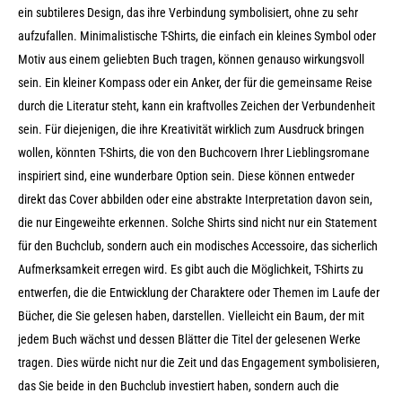
ein subtileres Design, das ihre Verbindung symbolisiert, ohne zu sehr
aufzufallen. Minimalistische T-Shirts, die einfach ein kleines Symbol oder
Motiv aus einem geliebten Buch tragen, können genauso wirkungsvoll
sein. Ein kleiner Kompass oder ein Anker, der für die gemeinsame Reise
durch die Literatur steht, kann ein kraftvolles Zeichen der Verbundenheit
sein. Für diejenigen, die ihre Kreativität wirklich zum Ausdruck bringen
wollen, könnten T-Shirts, die von den Buchcovern Ihrer Lieblingsromane
inspiriert sind, eine wunderbare Option sein. Diese können entweder
direkt das Cover abbilden oder eine abstrakte Interpretation davon sein,
die nur Eingeweihte erkennen. Solche Shirts sind nicht nur ein Statement
für den Buchclub, sondern auch ein modisches Accessoire, das sicherlich
Aufmerksamkeit erregen wird. Es gibt auch die Möglichkeit, T-Shirts zu
entwerfen, die die Entwicklung der Charaktere oder Themen im Laufe der
Bücher, die Sie gelesen haben, darstellen. Vielleicht ein Baum, der mit
jedem Buch wächst und dessen Blätter die Titel der gelesenen Werke
tragen. Dies würde nicht nur die Zeit und das Engagement symbolisieren,
das Sie beide in den Buchclub investiert haben, sondern auch die