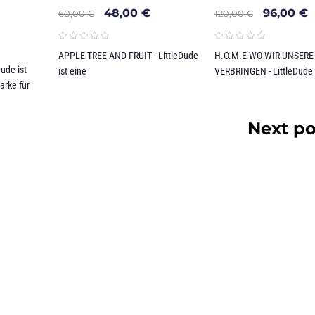
48,00
€
96,00
€
60,00
€
120,00
€
APPLE TREE AND FRUIT - LittleDude
H.O.M.E-WO WIR UNSERE 
ude ist
ist eine
VERBRINGEN - LittleDude 
arke für
Next po