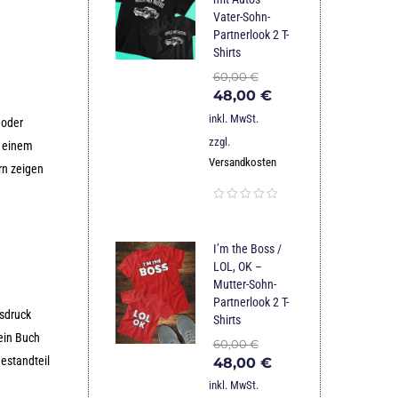
Vater-Sohn-
Partnerlook 2 T-
Shirts
60,00
€
48,00
€
inkl. MwSt.
 oder
zzgl.
r einem
Versandkosten
rn zeigen
I’m the Boss /
LOL, OK –
Mutter-Sohn-
Partnerlook 2 T-
usdruck
Shirts
 ein Buch
60,00
€
Bestandteil
48,00
€
inkl. MwSt.