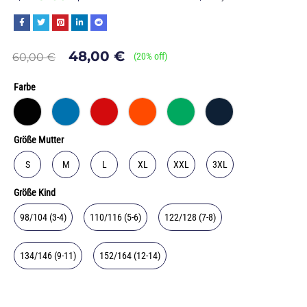
48,00
€
60,00
€
(
20
% off)
Farbe
Größe Mutter
S
M
L
XL
XXL
3XL
Größe Kind
98/104 (3-4)
110/116 (5-6)
122/128 (7-8)
134/146 (9-11)
152/164 (12-14)