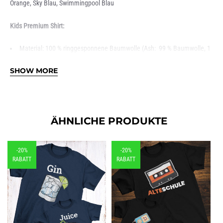
Orange, Sky Blau, Swimmingpool Blau
Kids Premium Shirt:
Material: 100 % ringgesponnene Baumwolle (Ash: 99 % Baumwolle, 1
% Viskose)
Grammatur: 185 g/m²
SHOW MORE
Schnitt: Regular Fit (großzügig geschnitten)
1×1-geripptes Halsbündchen mit Elastan
Rundhals, doppelt gelegt
Schlauchware
Single Jersey
ÄHNLICHE PRODUKTE
-20%
-20%
RABATT
RABATT