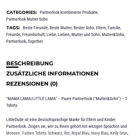
CATEGORIES:
Partnerlook Kombinierte Produkte
,
Partnerlook Mutter-Sohn
TAGS:
Beste Freunde
,
Beste Mutter
,
Bester Sohn
,
Eltern
,
Familie
,
Freunde
,
Freundschaft
,
Liebe
,
Lieben
,
Mutter und Sohn
,
Mutter&Sohn
,
Partnerlook
,
Together
BESCHREIBUNG
ZUSÄTZLICHE INFORMATIONEN
REZENSIONEN (0)
“MAMA LAMA/LITTLE LAMA” – Paare Partnerlook (“Mutter&Sohn”) – 2
Tshirts
LittleDude ist eine deutschsprachige Marke für Eltern und Kinder
Partnerlook. Zeigen sie, wer zu ihnen gehört mit witzigen Sprüchen und
Motiven. Farben Tshirts: Schwarz, Rot, Royal Blau, Navy Blau, Kelly Grün,