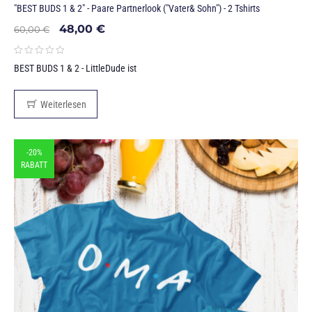
"BEST BUDS 1 & 2" - Paare Partnerlook ("Vater& Sohn") - 2 Tshirts
48,00
€
60,00
€
BEST BUDS 1 & 2 - LittleDude ist
Weiterlesen
-20%
RABATT