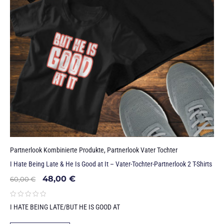
Partnerlook Kombinierte Produkte
,
Partnerlook Vater Tochter
I Hate Being Late & He Is Good at It – Vater-Tochter-Partnerlook 2 T-Shirts
48,00
€
60,00
€
I HATE BEING LATE/BUT HE IS GOOD AT