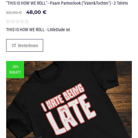
"THIS IS HOW WE ROLL" - Paare Partnerlook ("Vater&Tochter") - 2 Tshirts
48,00
€
60,00
€
THIS IS HOW WE ROLL - LittleDude ist
Weiterlesen
-20%
RABATT