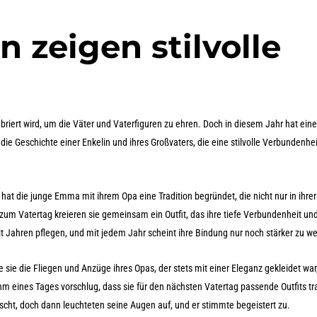
 zeigen stilvolle
ebriert wird, um die Väter und Vaterfiguren zu ehren. Doch in diesem Jahr hat eine
ie Geschichte einer Enkelin und ihres Großvaters, die eine stilvolle Verbundenhei
hat die junge Emma mit ihrem Opa eine Tradition begründet, die nicht nur in ihrer
um Vatertag kreieren sie gemeinsam ein Outfit, das ihre tiefe Verbundenheit und
 seit Jahren pflegen, und mit jedem Jahr scheint ihre Bindung nur noch stärker zu w
ie die Fliegen und Anzüge ihres Opas, der stets mit einer Eleganz gekleidet war
ihm eines Tages vorschlug, dass sie für den nächsten Vatertag passende Outfits t
scht, doch dann leuchteten seine Augen auf, und er stimmte begeistert zu.