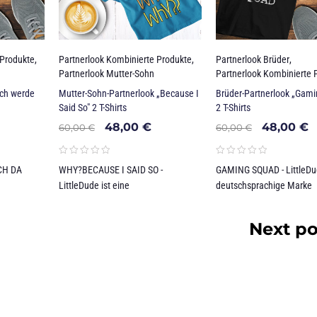
 Produkte
,
Partnerlook Kombinierte Produkte
,
Partnerlook Brüder
,
Partnerlook Mutter-Sohn
Partnerlook Kombinierte 
Ich werde
Mutter-Sohn-Partnerlook „Because I
Brüder-Partnerlook „Gami
Said So" 2 T-Shirts
2 T-Shirts
48,00
€
48,00
€
60,00
€
60,00
€
CH DA
WHY?BECAUSE I SAID SO -
GAMING SQUAD - LittleDud
LittleDude ist eine
deutschsprachige Marke
Next po