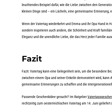
leuchtendes Beispiel dafür, wie die Liebe zwischen den Generati
kleinen Dinge sind – ein Lächeln, eine gemeinsame Erinnerung, 
Wenn der Vatertag wiederkehrt und Emma und ihr Opa Hand in Hand
sondern inspirieren auch andere, die Schönheit und Kraft familiäre
Eleganz und die unendliche Liebe, die das Herz jeder Familie au
Fazit
Fazit: Vatertag kann eine Gelegenheit sein, um die besondere Bez
zwischen einem Opa und seiner Enkelin demonstriert wird, kann Au
gemeinsame Erinnerungen zu schaffen und die intergenerationell
Passende Geschenkidee gesucht? Im Ratgeber
Vatertagsgeschen
rechtzeitig zum oesterreichischen Vatertag am 14. Juni geliefert 