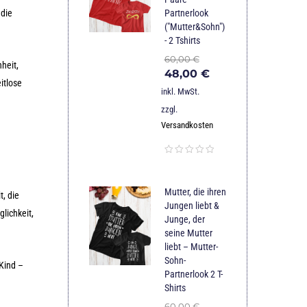
 die
Partnerlook
("Mutter&Sohn")
- 2 Tshirts
60,00
€
heit,
48,00
€
itlose
inkl. MwSt.
zzgl.
Versandkosten
Mutter, die ihren
, die
Jungen liebt &
lichkeit,
Junge, der
seine Mutter
liebt – Mutter-
Sohn-
 Kind –
Partnerlook 2 T-
Shirts
60,00
€