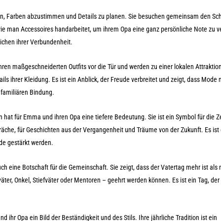
en, Farben abzustimmen und Details zu planen. Sie besuchen gemeinsam den Sch
 wie man Accessoires handarbeitet, um ihrem Opa eine ganz persönliche Note zu v
eichen ihrer Verbundenheit.
ihren maßgeschneiderten Outfits vor die Tür und werden zu einer lokalen Attraktion
ls ihrer Kleidung. Es ist ein Anblick, der Freude verbreitet und zeigt, dass Mode 
, familiären Bindung.
 hat für Emma und ihren Opa eine tiefere Bedeutung. Sie ist ein Symbol für die Ze
spräche, für Geschichten aus der Vergangenheit und Träume von der Zukunft. Es ist 
e gestärkt werden.
 eine Botschaft für die Gemeinschaft. Sie zeigt, dass der Vatertag mehr ist als 
ßväter, Onkel, Stiefväter oder Mentoren – geehrt werden können. Es ist ein Tag, der
 ihr Opa ein Bild der Beständigkeit und des Stils. Ihre jährliche Tradition ist ein