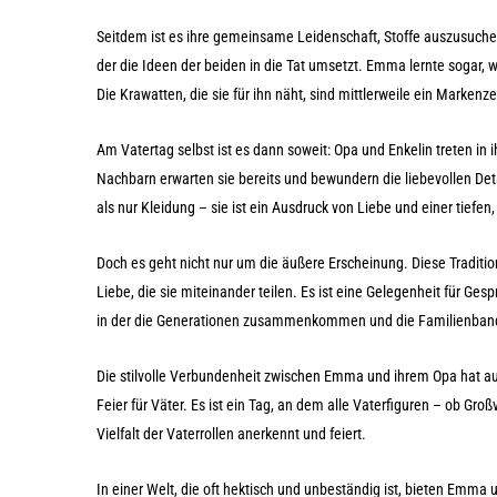
Seitdem ist es ihre gemeinsame Leidenschaft, Stoffe auszusuch
der die Ideen der beiden in die Tat umsetzt. Emma lernte sogar,
Die Krawatten, die sie für ihn näht, sind mittlerweile ein Markenz
Am Vatertag selbst ist es dann soweit: Opa und Enkelin treten in 
Nachbarn erwarten sie bereits und bewundern die liebevollen Detai
als nur Kleidung – sie ist ein Ausdruck von Liebe und einer tiefen
Doch es geht nicht nur um die äußere Erscheinung. Diese Tradition
Liebe, die sie miteinander teilen. Es ist eine Gelegenheit für Ge
in der die Generationen zusammenkommen und die Familienband
Die stilvolle Verbundenheit zwischen Emma und ihrem Opa hat auch
Feier für Väter. Es ist ein Tag, an dem alle Vaterfiguren – ob Gro
Vielfalt der Vaterrollen anerkennt und feiert.
In einer Welt, die oft hektisch und unbeständig ist, bieten Emma und