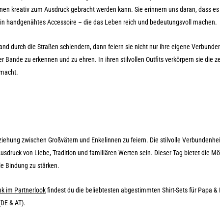
onen kreativ zum Ausdruck gebracht werden kann. Sie erinnern uns daran, dass es
ein handgenähtes Accessoire – die das Leben reich und bedeutungsvoll machen.
 durch die Straßen schlendern, dann feiern sie nicht nur ihre eigene Verbunden
r Bande zu erkennen und zu ehren. In ihren stilvollen Outfits verkörpern sie die ze
smacht.
iehung zwischen Großvätern und Enkelinnen zu feiern. Die stilvolle Verbundenheit
sdruck von Liebe, Tradition und familiären Werten sein. Dieser Tag bietet die Mög
e Bindung zu stärken.
k im Partnerlook
findest du die beliebtesten abgestimmten Shirt-Sets für Papa &
(DE & AT).