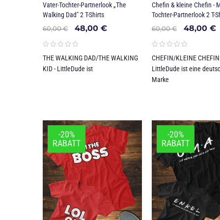
Vater-Tochter-Partnerlook „The
Chefin & kleine Chefin - M
Walking Dad" 2 T-Shirts
Tochter-Partnerlook 2 T-Sh
48,00
€
48,00
€
60,00
€
60,00
€
THE WALKING DAD/THE WALKING
CHEFIN/KLEINE CHEFIN 
KID - LittleDude ist
LittleDude ist eine deut
Marke
-20%
-20%
RABATT
RABATT