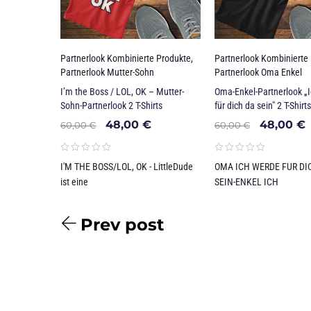
Partnerlook Kombinierte Produkte
,
Partnerlook Kombinierte
Partnerlook Mutter-Sohn
Partnerlook Oma Enkel
I’m the Boss / LOL, OK – Mutter-
Oma-Enkel-Partnerlook „
Sohn-Partnerlook 2 T-Shirts
für dich da sein" 2 T-Shirts
48,00
€
48,00
€
60,00
€
60,00
€
I'M THE BOSS/LOL, OK - LittleDude
OMA ICH WERDE FUR DI
ist eine
SEIN-ENKEL ICH
Prev post