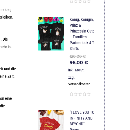
neider,
erleihen.
König, Königin,
Prinz &
Prinzessin Cute
– Familien-
. Die
Partnerlook 4 T-
mehr ist
Shirts
120,00
€
96,00
€
it und die
inkl. MwSt.
eine Zeit,
zzgl.
Versandkosten
nur eine
 die
"I LOVE YOU TO
INFINITY AND
BEYOND" -
Paare