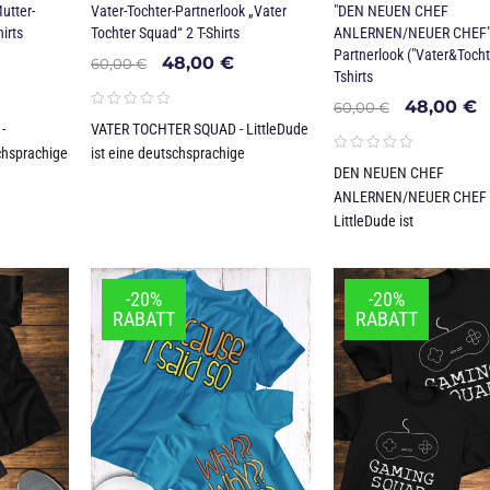
utter-
Vater-Tochter-Partnerlook „Vater
"DEN NEUEN CHEF
irts
Tochter Squad“ 2 T-Shirts
ANLERNEN/NEUER CHEF" 
Partnerlook ("Vater&Tochte
48,00
€
60,00
€
Tshirts
48,00
€
60,00
€
-
VATER TOCHTER SQUAD - LittleDude
schsprachige
ist eine deutschsprachige
DEN NEUEN CHEF
ANLERNEN/NEUER CHEF 
LittleDude ist
-20%
-20%
RABATT
RABATT