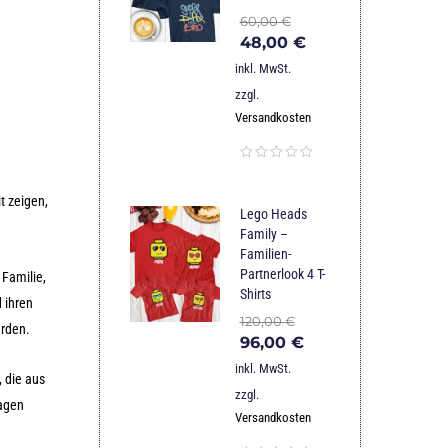
60,00
€
48,00
€
inkl. MwSt.
zzgl.
Versandkosten
t zeigen,
Lego Heads
Family –
Familien-
Partnerlook 4 T-
 Familie,
Shirts
 ihren
120,00
€
erden.
96,00
€
inkl. MwSt.
, die aus
zzgl.
ragen
Versandkosten